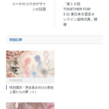
コーチのコラボデザイ
「第１０回
ンが話題
TOGETHER FOR
3.11 東日本大震災オ
ンライン追悼式典」開
催
関連記事
07/04/2026
性別選択・男女産み分けの歴史
と親たちの夢（１）