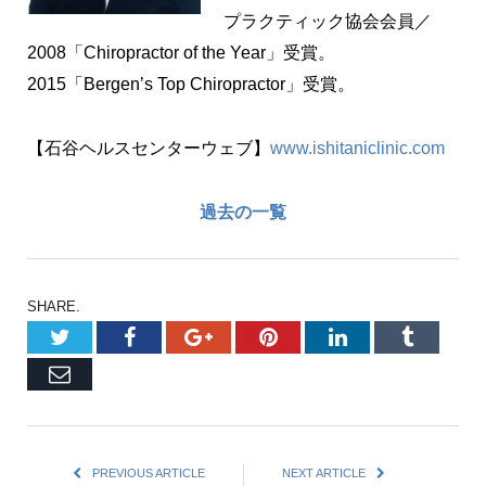
プラクティック協会会員／
2008「Chiropractor of the Year」受賞。
2015「Bergen’s Top Chiropractor」受賞。
【石谷ヘルスセンターウェブ】
www.ishitaniclinic.com
過去の一覧
SHARE.
Twitter
Facebook
Google+
Pinterest
LinkedIn
Tumblr
Email
PREVIOUS ARTICLE
NEXT ARTICLE