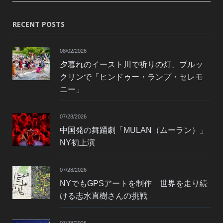
RECENT POSTS
08/02/2026
夕暮れのイースト川で祈りの灯、ブルッ
クリンで「ヒンドゥー・ランプ・セレモ
ニー」
07/28/2026
中国発の舞踊劇「MULAN（ムーラン）」
NY初上演
07/28/2026
NYでもGPSアートを制作 世界を走り続
ける志水直樹さんの挑戦