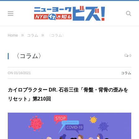
»
»
Home
コラム
〈コラム〉
〈コラム〉
0
ON
01/16/2021
コラム
カイロプラクター DR. 石谷三佳「骨盤・背骨の歪みを
リセット」第210回