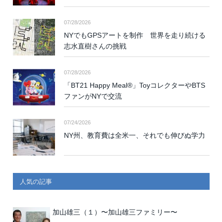
07/28/2026
NYでもGPSアートを制作 世界を走り続ける
志水直樹さんの挑戦
07/28/2026
「BT21 Happy Meal®」ToyコレクターやBTS
ファンがNYで交流
07/24/2026
NY州、教育費は全米一、それでも伸びぬ学力
人気の記事
加山雄三（１）〜加山雄三ファミリー〜