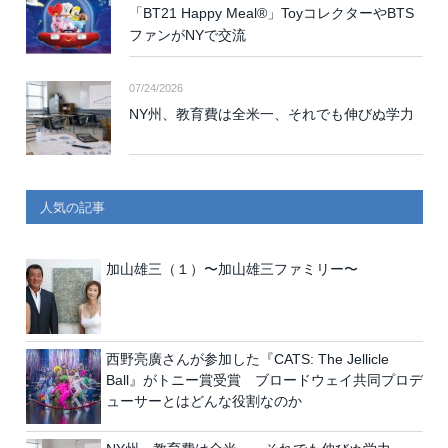
「BT21 Happy Meal®」ToyコレクターやBTS
ファンがNYで交流
07/24/2026
NY州、教育費は全米一、それでも伸びぬ学力
人気の記事
加山雄三（１）〜加山雄三ファミリー〜
西野亮廣さんが参加した『CATS: The Jellicle
Ball』がトニー賞受賞 ブロードウェイ共同プロデ
ューサーとはどんな役割なのか