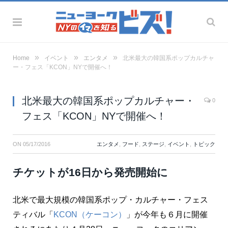
»
»
»
Home
イベント
エンタメ
北米最大の韓国系ポップカルチャ
ー・フェス「KCON」NYで開催へ！
北米最大の韓国系ポップカルチャー・
0
フェス「KCON」NYで開催へ！
ON
05/17/2016
エンタメ
,
フード
,
ステージ
,
イベント
,
トピック
チケットが16日から発売開始に
北米で最大規模の韓国系ポップ・カルチャー・フェス
ティバル「
KCON（ケーコン）
」が今年も６月に開催