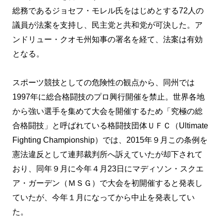
総務であるジョセフ・モレル氏をはじめとする72人の
議員が法案を支持し、民主党と共和党が可決した。ア
ンドリュー・クオモ州知事の署名を経て、法案は有効
となる。
スポーツ競技としての危険性の観点から、同州では
1997年に総合格闘技のプロ興行開催を禁止。世界各地
から強い選手を集めて大会を開催するため「究極の総
合格闘技」と呼ばれている格闘技団体ＵＦＣ（Ultimate
Fighting Championship）では、2015年９月この条例を
憲法違反として連邦裁判所へ訴えていたが却下されて
おり、同年９月に今年４月23日にマディソン・スクエ
ア・ガーデン（ＭＳＧ）で大会を初開催すると発表し
ていたが、今年１月になってから中止を発表してい
た。