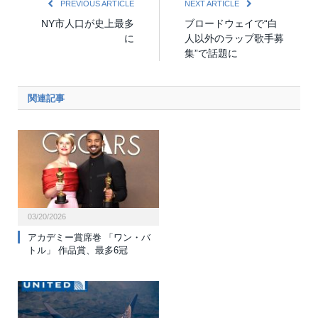
PREVIOUS ARTICLE
NEXT ARTICLE
NY市人口が史上最多
ブロードウェイで“白
に
人以外のラップ歌手募
集”で話題に
関連記事
03/20/2026
アカデミー賞席巻 「ワン・バ
トル」 作品賞、最多6冠