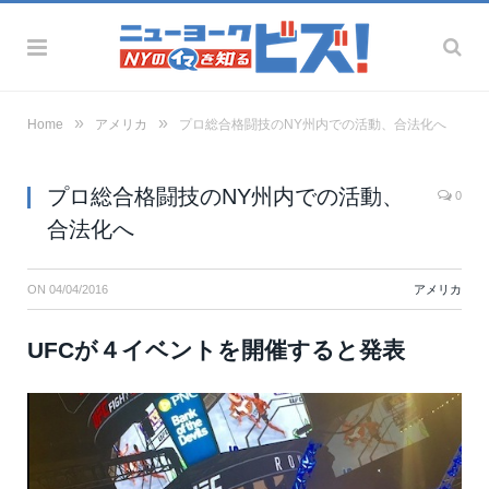
»
»
Home
アメリカ
プロ総合格闘技のNY州内での活動、合法化へ
プロ総合格闘技のNY州内での活動、
0
合法化へ
ON
04/04/2016
アメリカ
UFCが４イベントを開催すると発表