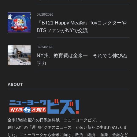
07/28/2026
「BT21 Happy Meal®」Toyコレクターや
BTSファンがNYで交流
07/24/2026
NY州、教育費は全米一、それでも伸びぬ
学力
ABOUT
全米18都市配布の日系無料紙「ニューヨークビズ」。
創刊50年の「週刊ビジネスニュース」が装い新たに生まれ変わりま
した。ニューヨークから全米に向け、政治、経済、 産業、金融など