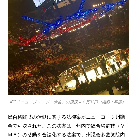
UFC「ニュージャージー大会」の模様＝１月31日（撮影：高橋）
総合格闘技の活動に関する法律案がニューヨーク州議
会で可決された。この法案は、州内で総合格闘技（Ｍ
ＭＡ）の活動を合法化する法案で、州議会多数党院内