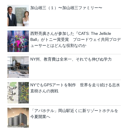
加山雄三（１）〜加山雄三ファミリー〜
西野亮廣さんが参加した『CATS: The Jellicle
Ball』がトニー賞受賞 ブロードウェイ共同プロデ
ューサーとはどんな役割なのか
NY州、教育費は全米一、それでも伸びぬ学力
NYでもGPSアートを制作 世界を走り続ける志水
直樹さんの挑戦
「アパホテル」岡山駅近くに新リゾートホテルを
今夏開業へ