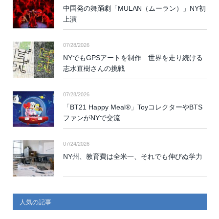
中国発の舞踊劇「MULAN（ムーラン）」NY初
上演
07/28/2026
NYでもGPSアートを制作 世界を走り続ける
志水直樹さんの挑戦
07/28/2026
「BT21 Happy Meal®」ToyコレクターやBTS
ファンがNYで交流
07/24/2026
NY州、教育費は全米一、それでも伸びぬ学力
人気の記事