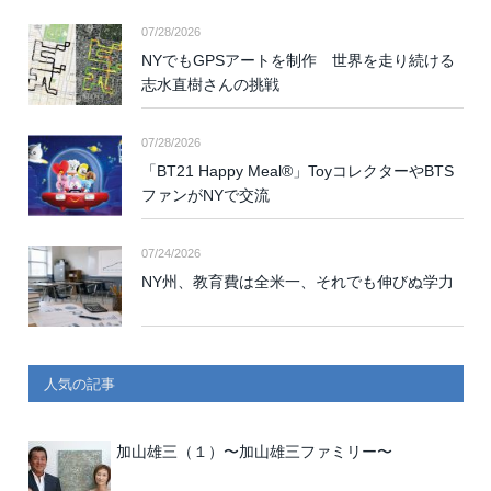
07/28/2026
NYでもGPSアートを制作 世界を走り続ける
志水直樹さんの挑戦
07/28/2026
「BT21 Happy Meal®」ToyコレクターやBTS
ファンがNYで交流
07/24/2026
NY州、教育費は全米一、それでも伸びぬ学力
人気の記事
加山雄三（１）〜加山雄三ファミリー〜