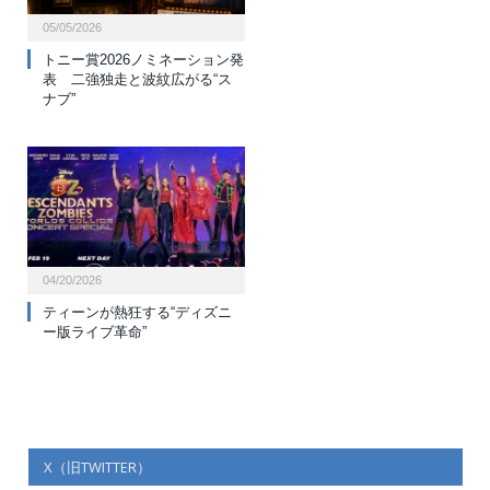
05/05/2026
トニー賞2026ノミネーション発
表 二強独走と波紋広がる“ス
ナブ”
04/20/2026
ティーンが熱狂する“ディズニ
ー版ライブ革命”
X（旧TWITTER）