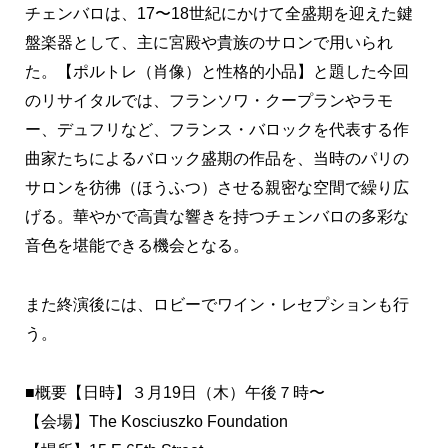
チェンバロは、17〜18世紀にかけて全盛期を迎えた鍵
盤楽器として、主に宮殿や貴族のサロンで用いられ
た。【ポルトレ（肖像）と性格的小品】と題した今回
のリサイタルでは、フランソワ・クープランやラモ
ー、デュフリなど、フランス・バロックを代表する作
曲家たちによるバロック盛期の作品を、当時のパリの
サロンを彷彿（ほうふつ）させる親密な空間で繰り広
げる。華やかで高貴な響きを持つチェンバロの多彩な
音色を堪能できる機会となる。
また終演後には、ロビーでワイン・レセプションも行
う。
■概要【日時】３月19日（木）午後７時〜
【会場】The Kosciuszko Foundation