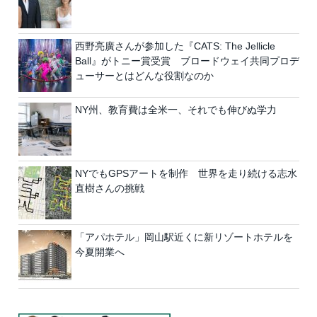
西野亮廣さんが参加した『CATS: The Jellicle
Ball』がトニー賞受賞 ブロードウェイ共同プロデ
ューサーとはどんな役割なのか
NY州、教育費は全米一、それでも伸びぬ学力
NYでもGPSアートを制作 世界を走り続ける志水
直樹さんの挑戦
「アパホテル」岡山駅近くに新リゾートホテルを
今夏開業へ