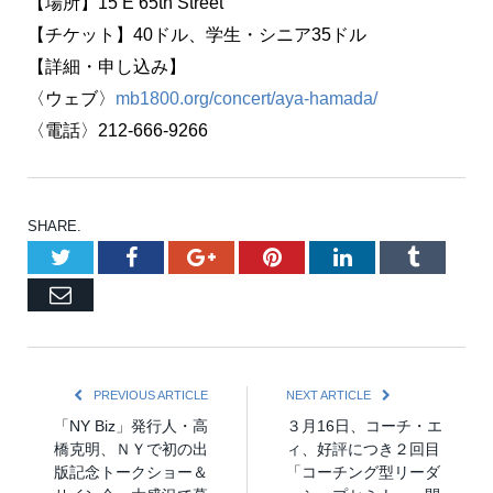
【場所】15 E 65th Street
【チケット】40ドル、学生・シニア35ドル
【詳細・申し込み】
〈ウェブ〉
mb1800.org/concert/aya-hamada/
〈電話〉212-666-9266
SHARE.
Twitter
Facebook
Google+
Pinterest
LinkedIn
Tumblr
Email
PREVIOUS ARTICLE
NEXT ARTICLE
「NY Biz」発行人・高
３月16日、コーチ・エ
橋克明、ＮＹで初の出
ィ、好評につき２回目
版記念トークショー＆
「コーチング型リーダ