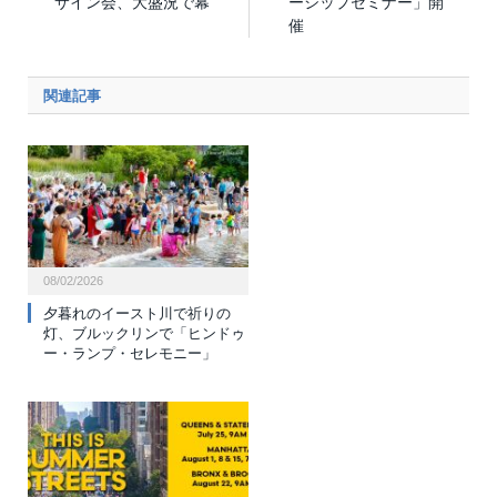
サイン会、大盛況で幕
ーシップセミナー」開
催
関連記事
08/02/2026
夕暮れのイースト川で祈りの
灯、ブルックリンで「ヒンドゥ
ー・ランプ・セレモニー」