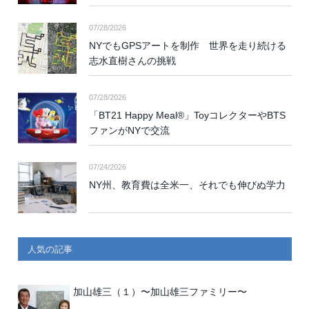
07/28/2026
NYでもGPSアートを制作 世界を走り続ける
志水直樹さんの挑戦
07/28/2026
「BT21 Happy Meal®」ToyコレクターやBTS
ファンがNYで交流
07/24/2026
NY州、教育費は全米一、それでも伸びぬ学力
人気の記事
加山雄三（１）〜加山雄三ファミリー〜