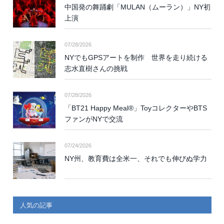
中国発の舞踊劇「MULAN（ムーラン）」NY初
上演
07/28/2026
NYでもGPSアートを制作 世界を走り続ける
志水直樹さんの挑戦
07/28/2026
「BT21 Happy Meal®」ToyコレクターやBTS
ファンがNYで交流
07/24/2026
NY州、教育費は全米一、それでも伸びぬ学力
人気の記事