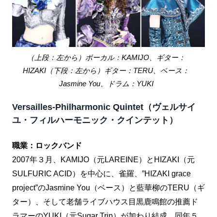
（上段：左から）ボーカル：KAMIJO、ギター：
HIZAKI（下段：左から）ギター：TERU、ベース：
Jasmine You、ドラム：YUKI
Versailles-Philharmonic Quintet（ヴェルサイ
ユ・フィルハーモニック・クインテット）
職業：ロックバンド
2007年３月、KAMIJO（元LAREINE）とHIZAKI（元
SULFURIC ACID）を中心に、雀羅、”HIZAKI grace
project”のJasmine You（ベース）と藍華柳のTERU（ギ
ター）、そして老舗ライブハウス目黒鹿鳴館の推薦ド
ラマーのYUKI（元Sugar Trip）が加わり結成。同年５