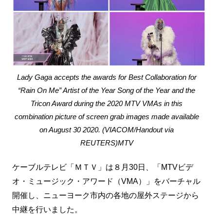
Lady Gaga accepts the awards for Best Collaboration for
“Rain On Me” Artist of the Year Song of the Year and the
Tricon Award during the 2020 MTV VMAs in this
combination picture of screen grab images made available
on August 30 2020. (VIACOM/Handout via
REUTERS)MTV
ケーブルテレビ「ＭＴＶ」は８月30日、「MTVビデ
オ・ミュージック・アワード（VMA）」をバーチャル
開催し、ニューヨーク市内の各地の屋外ステージから
中継を行いました。