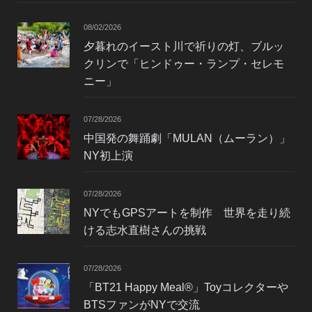
08/02/2026
夕暮れのイースト川で祈りの灯、ブルッ
クリンで「ヒンドゥー・ランプ・セレモ
ニー」
07/28/2026
中国発の舞踊劇「MULAN（ムーラン）」
NY初上演
07/28/2026
NYでもGPSアートを制作 世界を走り続
ける志水直樹さんの挑戦
07/28/2026
「BT21 Happy Meal®」Toyコレクターや
BTSファンがNYで交流