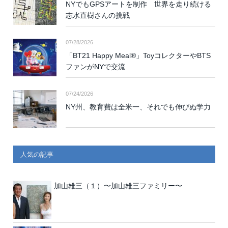
NYでもGPSアートを制作 世界を走り続ける
志水直樹さんの挑戦
07/28/2026
「BT21 Happy Meal®」ToyコレクターやBTS
ファンがNYで交流
07/24/2026
NY州、教育費は全米一、それでも伸びぬ学力
人気の記事
加山雄三（１）〜加山雄三ファミリー〜