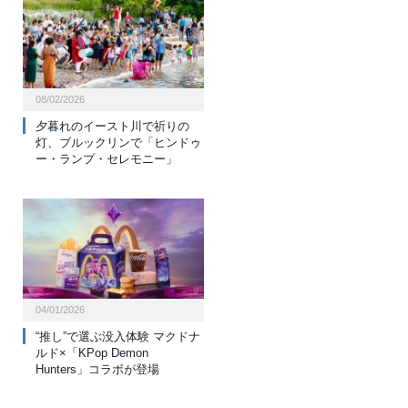
08/02/2026
夕暮れのイースト川で祈りの
灯、ブルックリンで「ヒンドゥ
ー・ランプ・セレモニー」
04/01/2026
“推し”で選ぶ没入体験 マクドナ
ルド×「KPop Demon
Hunters」コラボが登場