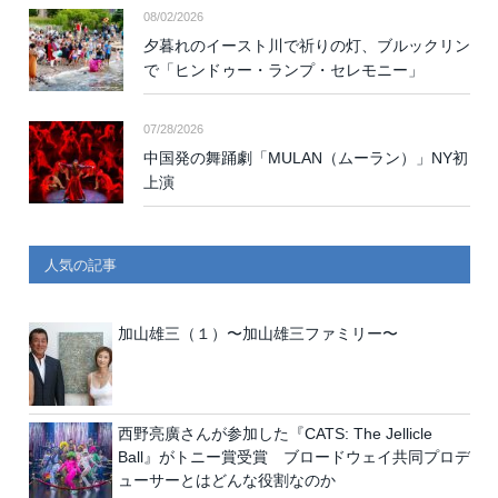
08/02/2026
夕暮れのイースト川で祈りの灯、ブルックリン
で「ヒンドゥー・ランプ・セレモニー」
07/28/2026
中国発の舞踊劇「MULAN（ムーラン）」NY初
上演
人気の記事
加山雄三（１）〜加山雄三ファミリー〜
西野亮廣さんが参加した『CATS: The Jellicle
Ball』がトニー賞受賞 ブロードウェイ共同プロデ
ューサーとはどんな役割なのか