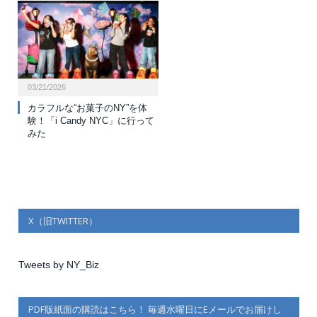
03/21/2026
カラフルな“お菓子のNY”を体
験！「i Candy NYC」に行って
みた
X（旧TWITTER）
Tweets by NY_Biz
PDF版紙面の購読はこちら！ 毎週水曜日にEメールでお届けし