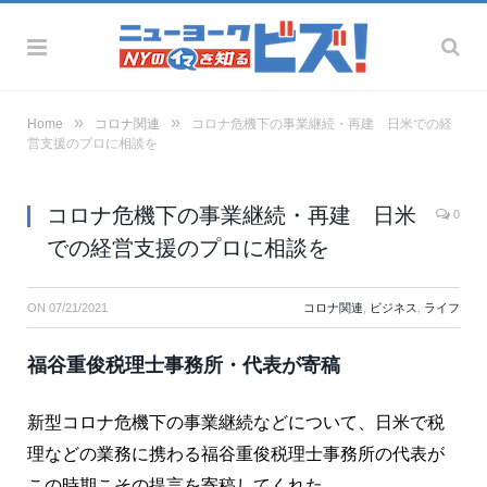
»
»
Home
コロナ関連
コロナ危機下の事業継続・再建 日米での経
営支援のプロに相談を
コロナ危機下の事業継続・再建 日米
0
での経営支援のプロに相談を
ON
07/21/2021
コロナ関連
,
ビジネス
,
ライフ
福谷重俊税理士事務所・代表が寄稿
新型コロナ危機下の事業継続などについて、日米で税
理などの業務に携わる福谷重俊税理士事務所の代表が
この時期こその提言を寄稿してくれた。