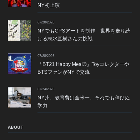
NY初上演
07/28/2026
NYでもGPSアートを制作 世界を走り続
ける志水直樹さんの挑戦
07/28/2026
「BT21 Happy Meal®」Toyコレクターや
BTSファンがNYで交流
07/24/2026
NY州、教育費は全米一、それでも伸びぬ
学力
ABOUT