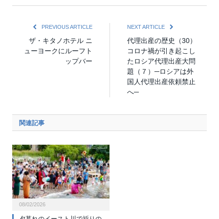
PREVIOUS ARTICLE
NEXT ARTICLE
ザ・キタノホテル ニ
代理出産の歴史（30）
ューヨークにルーフト
コロナ禍が引き起こし
ップバー
たロシア代理出産大問
題（７）─ロシアは外
国人代理出産依頼禁止
へ─
関連記事
08/02/2026
夕暮れのイースト川で祈りの