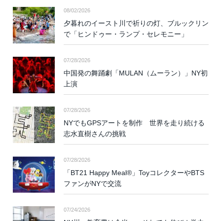
08/02/2026
夕暮れのイースト川で祈りの灯、ブルックリン
で「ヒンドゥー・ランプ・セレモニー」
07/28/2026
中国発の舞踊劇「MULAN（ムーラン）」NY初
上演
07/28/2026
NYでもGPSアートを制作 世界を走り続ける
志水直樹さんの挑戦
07/28/2026
「BT21 Happy Meal®」ToyコレクターやBTS
ファンがNYで交流
07/24/2026