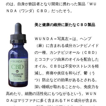
のは、自身が創設者となり開発に携わった製品「ＷＵ
ＮＤＡ（ワンダ）ＣＢＤ」だったそう。
美と健康の維持に新たなＣＢＤ製品
ＷＵＮＤＡ＝写真左＝は、ヘンプ
（麻）に含まれる成分カンナビノイド
の一種、カンナビジオール（ＣＢＤ）
とココナッツ由来のオイルを配合した
オイル。ＣＢＤは不安やストレスを軽
減し、疼痛や炎症を和らげ、鬱（う
つ）防止などの効果があるとされる。
深い睡眠が取れることから、免疫力を
高めたり、細胞の活性化にもつながるという。ＷＵＮ
ＤＡはマリファナに多く含まれるＴＨＣ成分が含まれ