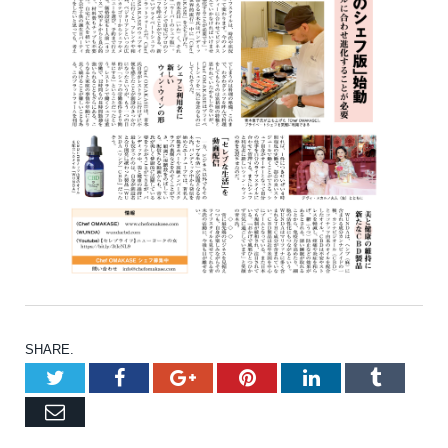
SHARE.
Twitter
Facebook
Google+
Pinterest
LinkedIn
Tumblr
Email