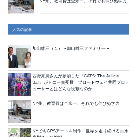
NY州、教育費は全米一、それでも伸びぬ学力
人気の記事
加山雄三（１）〜加山雄三ファミリー〜
西野亮廣さんが参加した『CATS: The Jellicle
Ball』がトニー賞受賞 ブロードウェイ共同プロデ
ューサーとはどんな役割なのか
NY州、教育費は全米一、それでも伸びぬ学力
NYでもGPSアートを制作 世界を走り続ける志水