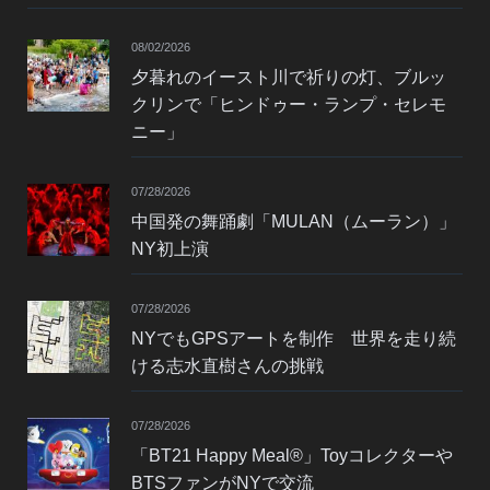
08/02/2026
夕暮れのイースト川で祈りの灯、ブルッ
クリンで「ヒンドゥー・ランプ・セレモ
ニー」
07/28/2026
中国発の舞踊劇「MULAN（ムーラン）」
NY初上演
07/28/2026
NYでもGPSアートを制作 世界を走り続
ける志水直樹さんの挑戦
07/28/2026
「BT21 Happy Meal®」Toyコレクターや
BTSファンがNYで交流