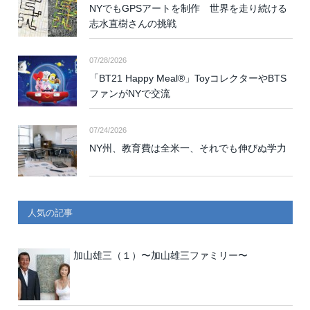
NYでもGPSアートを制作 世界を走り続ける
志水直樹さんの挑戦
07/28/2026
「BT21 Happy Meal®」ToyコレクターやBTS
ファンがNYで交流
07/24/2026
NY州、教育費は全米一、それでも伸びぬ学力
人気の記事
加山雄三（１）〜加山雄三ファミリー〜