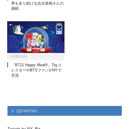
界を走り続ける志水直樹さんの
挑戦
07/28/2026
「BT21 Happy Meal®」Toyコ
レクターやBTSファンがNYで
交流
X（旧TWITTER）
Tweets by NY_Biz