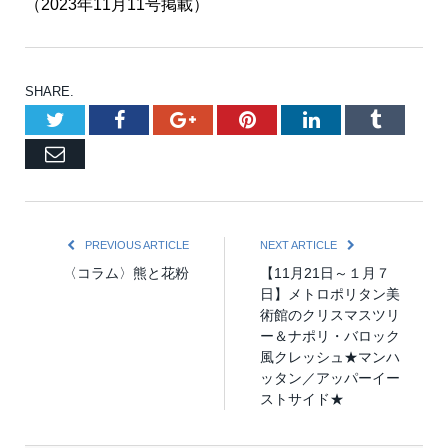
（2023年11月11号掲載）
SHARE.
Twitter
Facebook
Google+
Pinterest
LinkedIn
Tumblr
Email
PREVIOUS ARTICLE
NEXT ARTICLE
〈コラム〉熊と花粉
【11月21日～１月７
日】メトロポリタン美
術館のクリスマスツリ
ー＆ナポリ・バロック
風クレッシュ★マンハ
ッタン／アッパーイー
ストサイド★