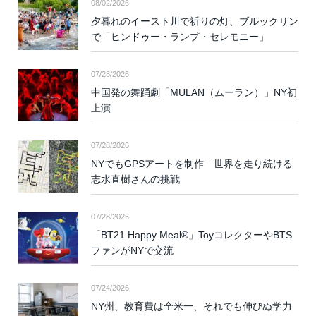
08/02/2026
夕暮れのイースト川で祈りの灯、ブルックリン
で「ヒンドゥー・ランプ・セレモニー」
07/28/2026
中国発の舞踊劇「MULAN（ムーラン）」NY初
上演
07/28/2026
NYでもGPSアートを制作 世界を走り続ける
志水直樹さんの挑戦
07/28/2026
「BT21 Happy Meal®」ToyコレクターやBTS
ファンがNYで交流
07/24/2026
NY州、教育費は全米一、それでも伸びぬ学力