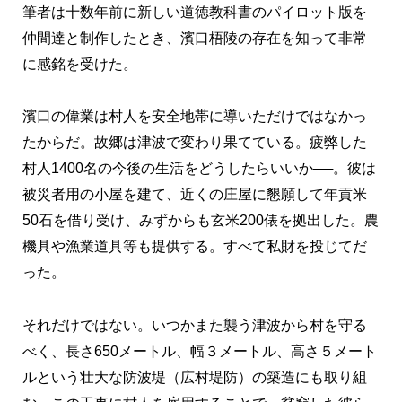
筆者は十数年前に新しい道徳教科書のパイロット版を
仲間達と制作したとき、濱口梧陵の存在を知って非常
に感銘を受けた。
濱口の偉業は村人を安全地帯に導いただけではなかっ
たからだ。故郷は津波で変わり果てている。疲弊した
村人1400名の今後の生活をどうしたらいいか──。彼は
被災者用の小屋を建て、近くの庄屋に懇願して年貢米
50石を借り受け、みずからも玄米200俵を拠出した。農
機具や漁業道具等も提供する。すべて私財を投じてだ
った。
それだけではない。いつかまた襲う津波から村を守る
べく、長さ650メートル、幅３メートル、高さ５メート
ルという壮大な防波堤（広村堤防）の築造にも取り組