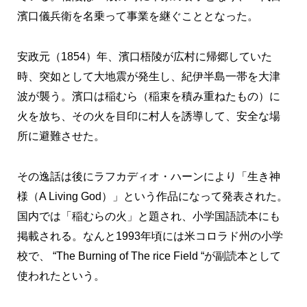
濱口儀兵衛を名乗って事業を継ぐこととなった。
安政元（1854）年、濱口梧陵が広村に帰郷していた
時、突如として大地震が発生し、紀伊半島一帯を大津
波が襲う。濱口は稲むら（稲束を積み重ねたもの）に
火を放ち、その火を目印に村人を誘導して、安全な場
所に避難させた。
その逸話は後にラフカディオ・ハーンにより「生き神
様（A Living God）」という作品になって発表された。
国内では「稲むらの火」と題され、小学国語読本にも
掲載される。なんと1993年頃には米コロラド州の小学
校で、 “The Burning of The rice Field “が副読本として
使われたという。