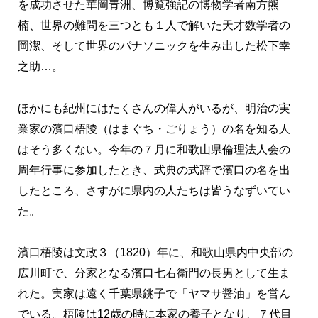
を成功させた華岡青洲、博覧強記の博物学者南方熊
楠、世界の難問を三つとも１人で解いた天才数学者の
岡潔、そして世界のパナソニックを生み出した松下幸
之助…。
ほかにも紀州にはたくさんの偉人がいるが、明治の実
業家の濱口梧陵（はまぐち・ごりょう）の名を知る人
はそう多くない。今年の７月に和歌山県倫理法人会の
周年行事に参加したとき、式典の式辞で濱口の名を出
したところ、さすがに県内の人たちは皆うなずいてい
た。
濱口梧陵は文政３（1820）年に、和歌山県内中央部の
広川町で、分家となる濱口七右衛門の長男として生ま
れた。実家は遠く千葉県銚子で「ヤマサ醤油」を営ん
でいる。梧陵は12歳の時に本家の養子となり、７代目