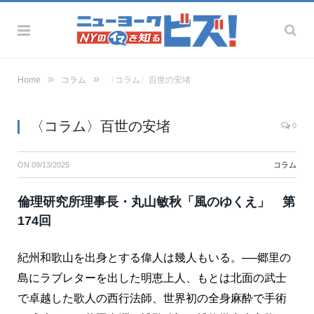
»
»
Home
コラム
〈コラム〉百世の安堵
〈コラム〉百世の安堵
0
ON
09/13/2025
コラム
倫理研究所理事​長・丸山敏秋「風のゆくえ」 第
174回
紀州和歌山を出身とする偉人は幾人もいる。──郷里の
島にラブレターを出した明恵上人、もとは北面の武士
で卓越した歌人の西行法師、世界初の全身麻酔で手術