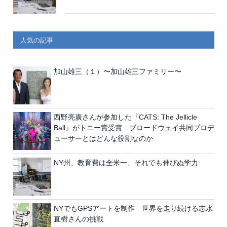
人気の記事
加山雄三（１）〜加山雄三ファミリー〜
西野亮廣さんが参加した『CATS: The Jellicle
Ball』がトニー賞受賞 ブロードウェイ共同プロデ
ューサーとはどんな役割なのか
NY州、教育費は全米一、それでも伸びぬ学力
NYでもGPSアートを制作 世界を走り続ける志水
直樹さんの挑戦