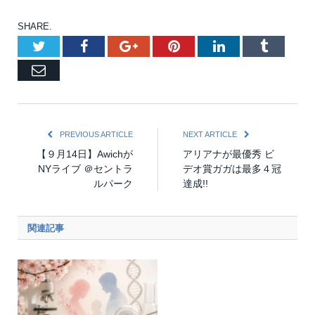
SHARE.
Twitter
Facebook
Google+
Pinterest
LinkedIn
Tumblr
Email
PREVIOUS ARTICLE
NEXT ARTICLE
【９月14日】Awichが
アリアナが最優秀 ビ
NYライブ ＠セントラ
デオ賞ガガは最多４冠
ルパーク
達成!!
関連記事