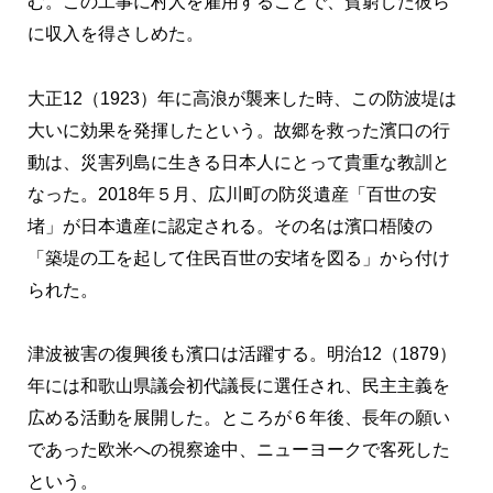
む。この工事に村人を雇用することで、貧窮した彼ら
に収入を得さしめた。
大正12（1923）年に高浪が襲来した時、この防波堤は
大いに効果を発揮したという。故郷を救った濱口の行
動は、災害列島に生きる日本人にとって貴重な教訓と
なった。2018年５月、広川町の防災遺産「百世の安
堵」が日本遺産に認定される。その名は濱口梧陵の
「築堤の工を起して住民百世の安堵を図る」から付け
られた。
津波被害の復興後も濱口は活躍する。明治12（1879）
年には和歌山県議会初代議長に選任され、民主主義を
広める活動を展開した。ところが６年後、長年の願い
であった欧米への視察途中、ニューヨークで客死した
という。