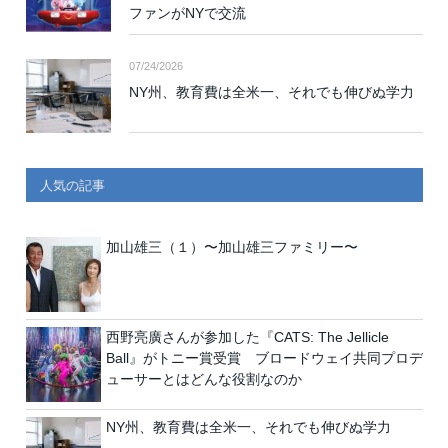
ファンがNYで交流
07/24/2026
NY州、教育費は全米一、それでも伸びぬ学力
人気の記事
加山雄三（１）〜加山雄三ファミリー〜
西野亮廣さんが参加した『CATS: The Jellicle
Ball』がトニー賞受賞 ブロードウェイ共同プロデ
ューサーとはどんな役割なのか
NY州、教育費は全米一、それでも伸びぬ学力