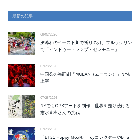
最新の記事
08/02/2026
夕暮れのイースト川で祈りの灯、ブルックリン
で「ヒンドゥー・ランプ・セレモニー」
07/28/2026
中国発の舞踊劇「MULAN（ムーラン）」NY初
上演
07/28/2026
NYでもGPSアートを制作 世界を走り続ける
志水直樹さんの挑戦
07/28/2026
「BT21 Happy Meal®」ToyコレクターやBTS