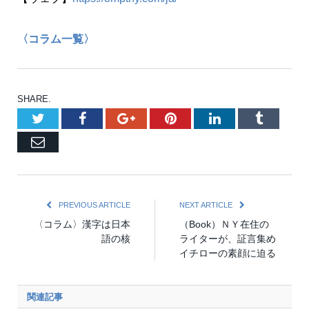
〈コラム一覧〉
SHARE.
Twitter
Facebook
Google+
Pinterest
LinkedIn
Tumblr
Email
PREVIOUS ARTICLE
NEXT ARTICLE
〈コラム〉漢字は日本
（Book）ＮＹ在住の
語の核
ライターが、証言集め
イチローの素顔に迫る
関連記事