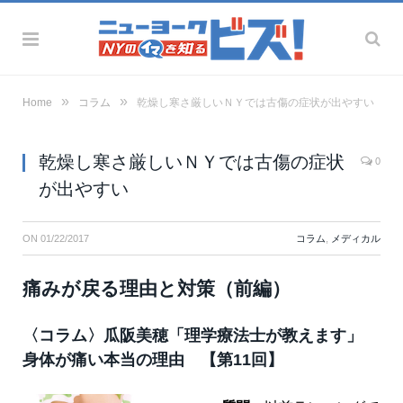
»
»
Home
コラム
乾燥し寒さ厳しいＮＹでは古傷の症状が出やすい
乾燥し寒さ厳しいＮＹでは古傷の症状
0
が出やすい
ON
01/22/2017
コラム
,
メディカル
痛みが戻る理由と対策（前編）
〈コラム〉瓜阪美穂「理学療法士が教えます」
身体が痛い本当の理由 【第11回】