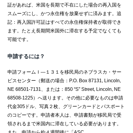
証があれば、米国を長期で不在にした場合の再入国を
スムーズにし、かつ永住権を放棄せずに済みます。追
記：再入国許可証はすべての永住権保持者が取得でき
ます。たとえ長期間米国外に滞在する予定でなくても
可能です。
申請するには？
申請フォームＩ―１３１を移民局のネブラスカ・サー
ビスセンター（郵送の場合：P.O. Box 87131, Lincoln,
NE 68501-7131、または：850 “S” Street, Lincoln, NE
68508-1225）へ送ります。その他に必要なものは申請
代金305ドル、写真２枚、グリーンカードとパスポート
のコピーです。申請者本人は、申請書類が移民局で受
領されるまで米国内に滞在している必要があります。
また、申請から約４週間後に「ASC