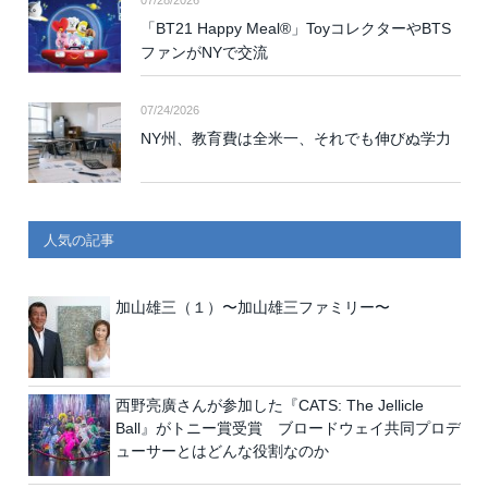
「BT21 Happy Meal®」ToyコレクターやBTS
ファンがNYで交流
07/24/2026
NY州、教育費は全米一、それでも伸びぬ学力
人気の記事
加山雄三（１）〜加山雄三ファミリー〜
西野亮廣さんが参加した『CATS: The Jellicle
Ball』がトニー賞受賞 ブロードウェイ共同プロデ
ューサーとはどんな役割なのか