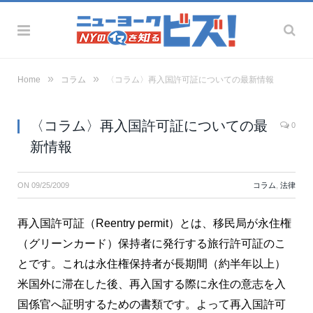
»
»
Home
コラム
〈コラム〉再入国許可証についての最新情報
〈コラム〉再入国許可証についての最
0
新情報
ON
09/25/2009
コラム
,
法律
再入国許可証（Reentry permit）とは、移民局が永住権
（グリーンカード）保持者に発行する旅行許可証のこ
とです。これは永住権保持者が長期間（約半年以上）
米国外に滞在した後、再入国する際に永住の意志を入
国係官へ証明するための書類です。よって再入国許可