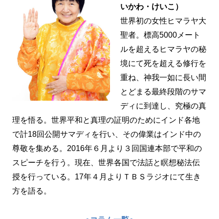
いかわ・けいこ）
世界初の女性ヒマラヤ大
聖者。標高5000メート
ルを超えるヒマラヤの秘
境にて死を超える修行を
重ね、神我一如に長い間
とどまる最終段階のサマ
ディに到達し、究極の真
理を悟る。世界平和と真理の証明のためにインド各地
で計18回公開サマディを行い、その偉業はインド中の
尊敬を集める。2016年６月より３回国連本部で平和の
スピーチを行う。現在、世界各国で法話と瞑想秘法伝
授を行っている。17年４月よりＴＢＳラジオにて生き
方を語る。