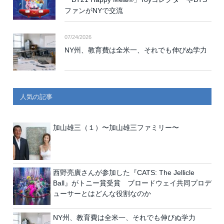
ファンがNYで交流
07/24/2026
NY州、教育費は全米一、それでも伸びぬ学力
人気の記事
加山雄三（１）〜加山雄三ファミリー〜
西野亮廣さんが参加した『CATS: The Jellicle
Ball』がトニー賞受賞 ブロードウェイ共同プロデ
ューサーとはどんな役割なのか
NY州、教育費は全米一、それでも伸びぬ学力