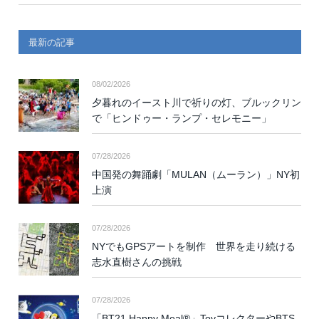
最新の記事
08/02/2026
夕暮れのイースト川で祈りの灯、ブルックリン
で「ヒンドゥー・ランプ・セレモニー」
07/28/2026
中国発の舞踊劇「MULAN（ムーラン）」NY初
上演
07/28/2026
NYでもGPSアートを制作 世界を走り続ける
志水直樹さんの挑戦
07/28/2026
「BT21 Happy Meal®」ToyコレクターやBTS