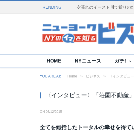
TRENDING
HOME
NYニュース
ガチ!
»
»
YOU ARE AT:
Home
ビジネス
〈インタビュー
〈インタビュー〉「荘園不動産」
ON
03/12/2015
全てを総括したトータルの幸せを得て