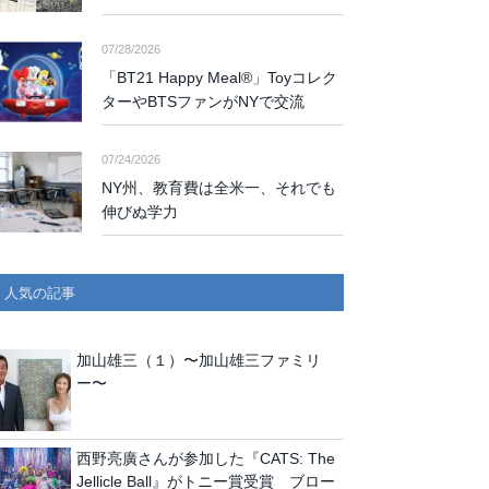
07/28/2026
「BT21 Happy Meal®」Toyコレク
ターやBTSファンがNYで交流
07/24/2026
NY州、教育費は全米一、それでも
伸びぬ学力
人気の記事
加山雄三（１）〜加山雄三ファミリ
ー〜
西野亮廣さんが参加した『CATS: The
Jellicle Ball』がトニー賞受賞 ブロー