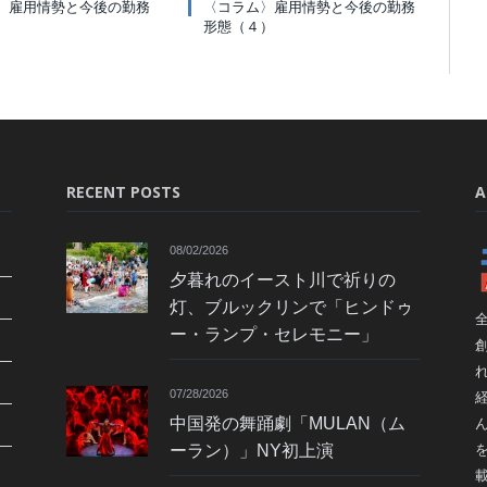
〉雇用情勢と今後の勤務
〈コラム〉雇用情勢と今後の勤務
）
形態（４）
RECENT POSTS
A
08/02/2026
夕暮れのイースト川で祈りの
灯、ブルックリンで「ヒンドゥ
ー・ランプ・セレモニー」
07/28/2026
中国発の舞踊劇「MULAN（ム
ーラン）」NY初上演