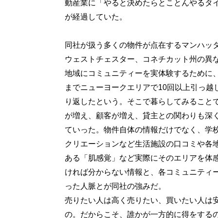
動産業に「やると決めたらとことんやるタ
が経過していた。
同社が扱う多くの物件が点在するマンハッ
ウェストチェスター、コネチカット州の異
地域にコミュニティーを実体験するために
までニューヨークエリアで10回以上引っ越
り返したという。そこで暮らしてみること
が増え、顧客が増え、貸主との関わりも深
ていった。物件自体の情報だけでなく、学
クリエーションなど生活施設の口コミや各
ある「肌感覚」など実際にそのエリアを体
ければ分からない情報と、各コミュニティ
った人脈とが同社の強みだ。
売りたい人は高く売りたい、買いたい人は
の。だからこそ、誰かが一方的に得をする