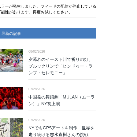
エラーが発生しました。フィードの配信が停止している
可能性があります。再度お試しください。
最新の記事
08/02/2026
夕暮れのイースト川で祈りの灯、
ブルックリンで「ヒンドゥー・ラ
ンプ・セレモニー」
07/28/2026
中国発の舞踊劇「MULAN（ムーラ
ン）」NY初上演
07/28/2026
NYでもGPSアートを制作 世界を
走り続ける志水直樹さんの挑戦