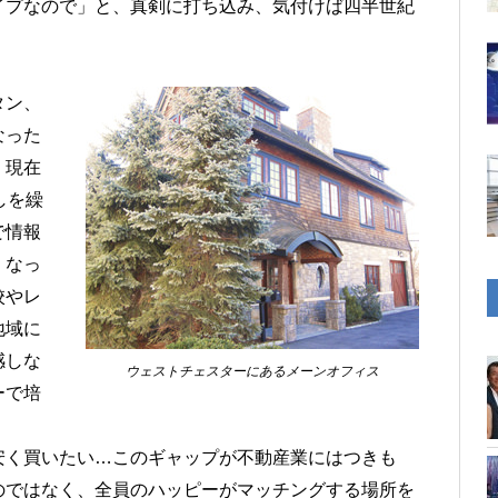
イプなので」と、真剣に打ち込み、気付けば四半世紀
タン、
なった
、現在
しを繰
で情報
くなっ
校やレ
地域に
感しな
ウェストチェスターにあるメーンオフィス
ーで培
安く買いたい…このギャップが不動産業にはつきも
のではなく、全員のハッピーがマッチングする場所を