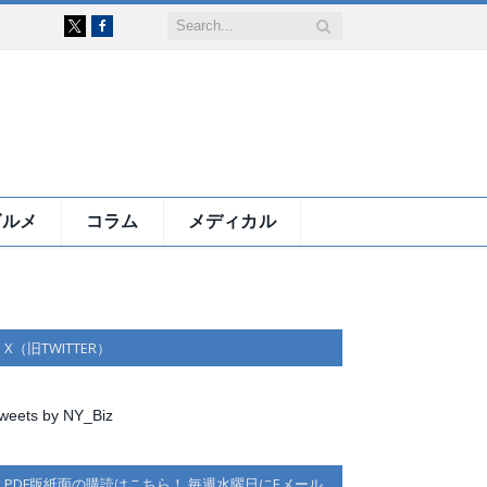
Facebook
X
グルメ
コラム
メディカル
X（旧TWITTER）
weets by NY_Biz
PDF版紙面の購読はこちら！ 毎週水曜日にEメール