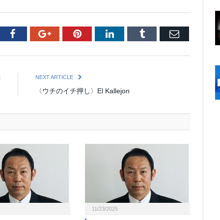
tter
Facebook
Google+
Pinterest
LinkedIn
Tumblr
Email
E
NEXT ARTICLE
n
〈ウチのイチ押し〉El Kallejon
11/23/2025