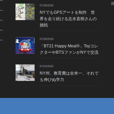
07/28/2026
NYでもGPSアートを制作 世
界を走り続ける志水直樹さんの
挑戦
07/28/2026
「BT21 Happy Meal®」Toyコレ
クターやBTSファンがNYで交流
07/24/2026
NY州、教育費は全米一、それで
も伸びぬ学力