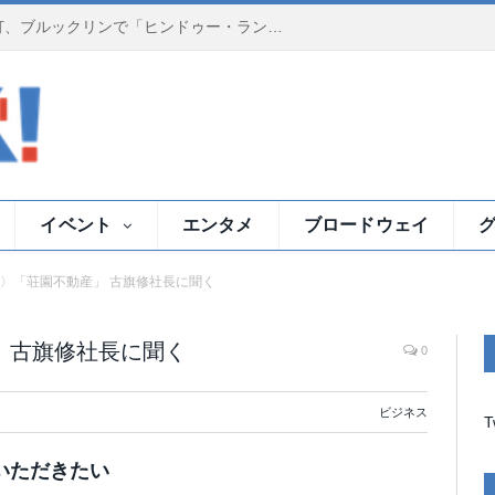
夕暮れのイースト川で祈りの灯、ブルックリンで「ヒンドゥー・ランプ・セレモニー」
イベント
エンタメ
ブロードウェイ
〉「荘園不動産」 古旗修社長に聞く
 古旗修社長に聞く
0
ビジネス
T
いただきたい