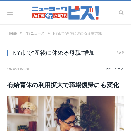
»
»
Home
NYニュース
NY市で“産後に休める母親”増加
NY市で“産後に休める母親”増加
0
ON
05/14/2026
NYニュース
有給育休の利用拡大で職場復帰にも変化