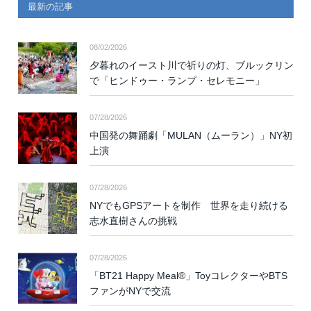
最新の記事
08/02/2026
夕暮れのイースト川で祈りの灯、ブルックリン
で「ヒンドゥー・ランプ・セレモニー」
07/28/2026
中国発の舞踊劇「MULAN（ムーラン）」NY初
上演
07/28/2026
NYでもGPSアートを制作 世界を走り続ける
志水直樹さんの挑戦
07/28/2026
「BT21 Happy Meal®」ToyコレクターやBTS
ファンがNYで交流