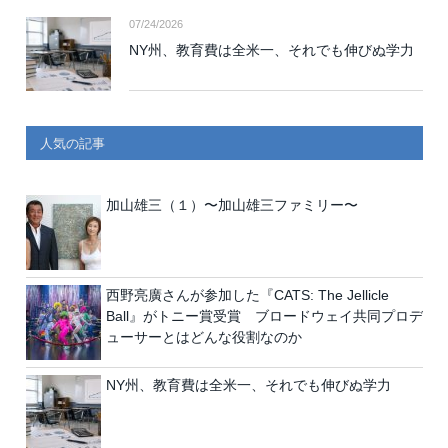
07/24/2026
NY州、教育費は全米一、それでも伸びぬ学力
人気の記事
加山雄三（１）〜加山雄三ファミリー〜
西野亮廣さんが参加した『CATS: The Jellicle
Ball』がトニー賞受賞 ブロードウェイ共同プロデ
ューサーとはどんな役割なのか
NY州、教育費は全米一、それでも伸びぬ学力