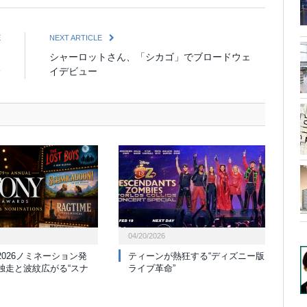
E
NEXT ARTICLE
ス
シャーロットさん、「シカゴ」でブロードウェ
会
イデビュー
04/20/2026
2026ノミネーション発
ティーンが熱狂する“ディズニー版
独走と波紋広がる“スナ
ライブ革命”