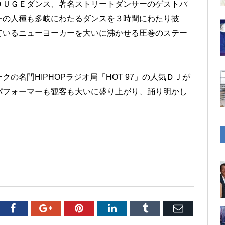
ＯＵＧＥダンス、著名ストリートダンサーのゲストパ
ーの人種も多岐にわたるダンスを３時間にわたり披
ているニューヨーカーを大いに沸かせる圧巻のステー
の名門HIPHOPラジオ局「HOT 97」の人気ＤＪが
パフォーマーも観客も大いに盛り上がり、踊り明かし
tter
Facebook
Google+
Pinterest
LinkedIn
Tumblr
Email