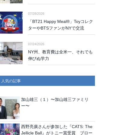
07/28/2026
「BT21 Happy Meal®」Toyコレク
ターやBTSファンがNYで交流
07/24/2026
NY州、教育費は全米一、それでも
伸びぬ学力
人気の記事
加山雄三（１）〜加山雄三ファミリ
ー〜
西野亮廣さんが参加した『CATS: The
Jellicle Ball』がトニー賞受賞 ブロー