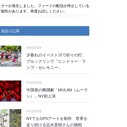
エラーが発生しました。フィードの配信が停止している
可能性があります。再度お試しください。
最新の記事
08/02/2026
夕暮れのイースト川で祈りの灯、
ブルックリンで「ヒンドゥー・ラ
ンプ・セレモニー」
07/28/2026
中国発の舞踊劇「MULAN（ムーラ
ン）」NY初上演
07/28/2026
NYでもGPSアートを制作 世界を
走り続ける志水直樹さんの挑戦