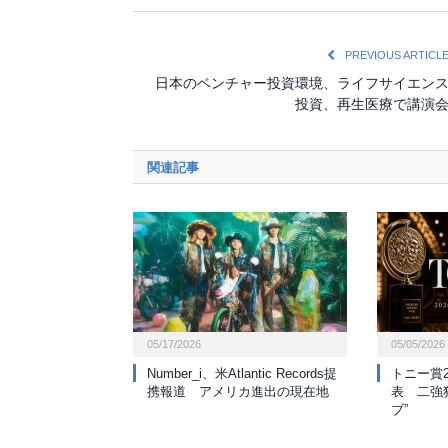
PREVIOUS ARTICL
日本のベンチャー投資環境、ライフサイエン
投資、再生医療で講演
関連記事
05/17/2026
05/05/2026
Number_i、米Atlantic Records提
トニー賞
携報道 アメリカ進出の現在地
表 二強
ブ”