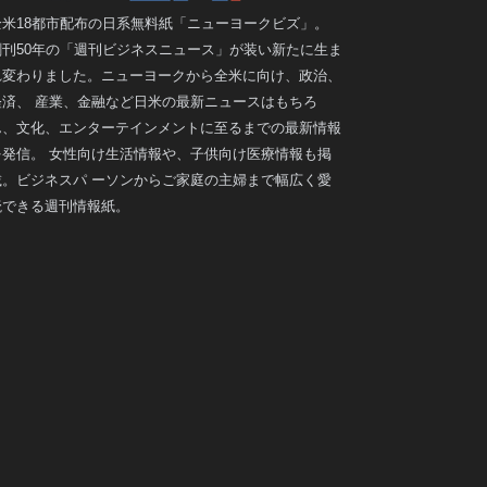
全米18都市配布の日系無料紙「ニューヨークビズ」。
創刊50年の「週刊ビジネスニュース」が装い新たに生ま
れ変わりました。ニューヨークから全米に向け、政治、
経済、 産業、金融など日米の最新ニュースはもちろ
ん、文化、エンターテインメントに至るまでの最新情報
を発信。 女性向け生活情報や、子供向け医療情報も掲
載。ビジネスパ ーソンからご家庭の主婦まで幅広く愛
読できる週刊情報紙。