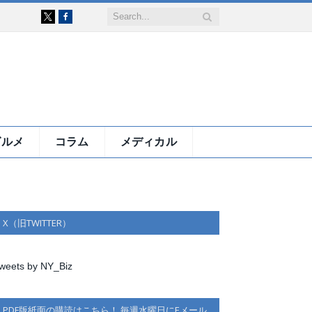
Facebook
X
グルメ
コラム
メディカル
X（旧TWITTER）
weets by NY_Biz
PDF版紙面の購読はこちら！ 毎週水曜日にEメール