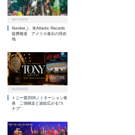
05/17/2026
Number_i、米Atlantic Records
提携報道 アメリカ進出の現在
地
05/05/2026
トニー賞2026ノミネーション発
表 二強独走と波紋広がる“ス
ナブ”