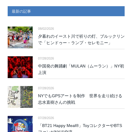
最新の記事
08/02/2026
夕暮れのイースト川で祈りの灯、ブルックリン
で「ヒンドゥー・ランプ・セレモニー」
07/28/2026
中国発の舞踊劇「MULAN（ムーラン）」NY初
上演
07/28/2026
NYでもGPSアートを制作 世界を走り続ける
志水直樹さんの挑戦
07/28/2026
「BT21 Happy Meal®」ToyコレクターやBTS
ファンがNYで交流