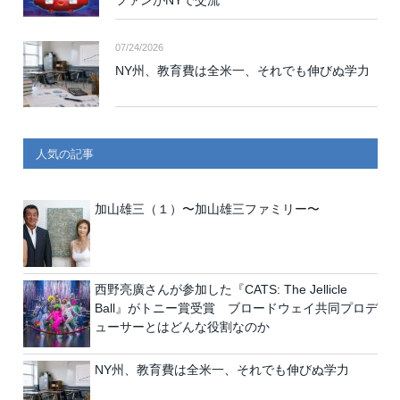
07/24/2026
NY州、教育費は全米一、それでも伸びぬ学力
人気の記事
加山雄三（１）〜加山雄三ファミリー〜
西野亮廣さんが参加した『CATS: The Jellicle
Ball』がトニー賞受賞 ブロードウェイ共同プロデ
ューサーとはどんな役割なのか
NY州、教育費は全米一、それでも伸びぬ学力