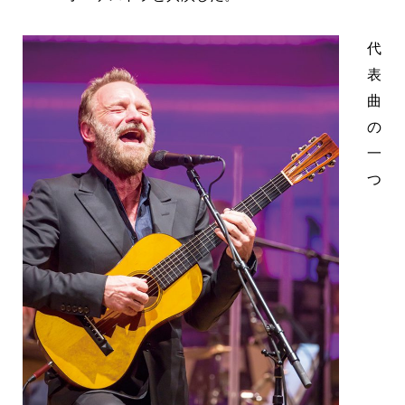
代
表
曲
の
一
つ