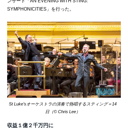
ンサート「AN EVENING WITH STING:
SYMPHONICITIES」を行った。
St Luke’sオーケストラの演奏で熱唱するスティング＝14
日（© Chris Lee）
収益１億２千万円に