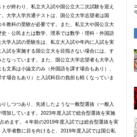
ストが終わり、私立大入試や国公立大二次試験を迎え
す。大学入学共通テストは、国公立大学志望者は国
の６教科の受験が必要です。また、私立大や国公立大
歴史・公民または数学、理系では数学・理科・外国語
生大学入試の受験生は、私立大入試や年内に入試を実
に入試を実施する国公立大を目指さない場合には、す
みとなっています。また、国公立大学志望者も大学入
大も文系は小論文のみ（外国語を課す場合もあり）、
課す場合もあり）と入試科目の負担も軽くなっていま
わりしつつあり、先述したような一般型選抜（一般入
増加しています。2023年度入試で総合型選抜を実施
％を占めます。４年前の2019年度入試では総合型選抜を実
た、入学者数に目を向けると、2019年度入試では国公私