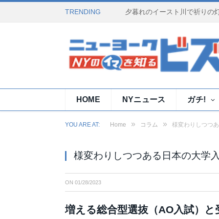
TRENDING
HOME
NYニュース
ガチ!
»
»
YOU ARE AT:
Home
コラム
様変わりしつつあ
様変わりしつつある日本の大学
ON
01/28/2023
増える総合型選抜（AO入試）と