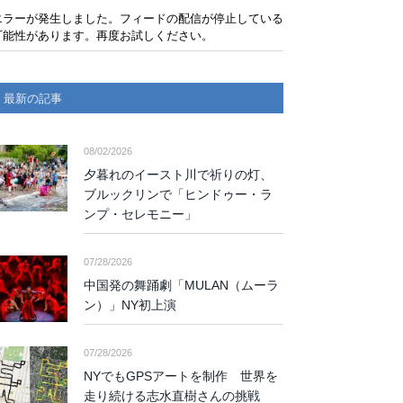
エラーが発生しました。フィードの配信が停止している
可能性があります。再度お試しください。
最新の記事
08/02/2026
夕暮れのイースト川で祈りの灯、
ブルックリンで「ヒンドゥー・ラ
ンプ・セレモニー」
07/28/2026
中国発の舞踊劇「MULAN（ムーラ
ン）」NY初上演
07/28/2026
NYでもGPSアートを制作 世界を
走り続ける志水直樹さんの挑戦