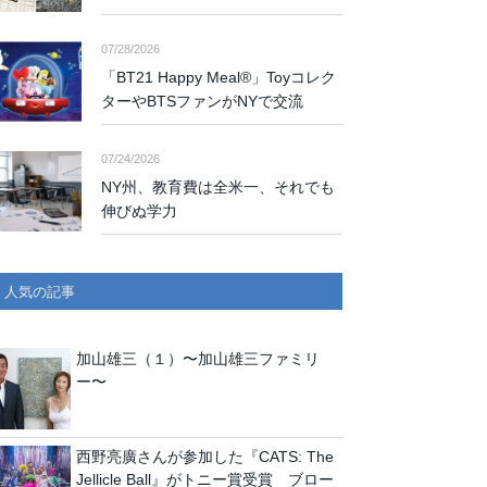
07/28/2026
「BT21 Happy Meal®」Toyコレク
ターやBTSファンがNYで交流
07/24/2026
NY州、教育費は全米一、それでも
伸びぬ学力
人気の記事
加山雄三（１）〜加山雄三ファミリ
ー〜
西野亮廣さんが参加した『CATS: The
Jellicle Ball』がトニー賞受賞 ブロー