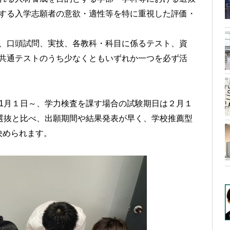
する入学志願者の意欲・適性等を特に重視した評価・
、口頭試問、実技、各教科・科目に係るテスト、資
共通テストのうち少なくともいずれか一つを必ず活
1月１日～、学力検査を課す場合の試験期日は２月１
選抜と比べ、出願期間や結果発表が早く、学校推薦型
決められます。