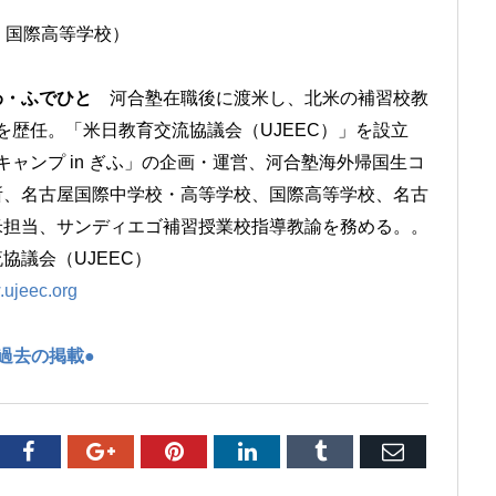
、国際高等学校）
わ・ふでひと
河合塾在職後に渡米し、北米の補習校教
を歴任。「米日教育交流協議会（UJEEC）」を設立
キャンプ in ぎふ」の企画・運営、河合塾海外帰国生コ
所、名古屋国際中学校・高等学校、国際高等学校、名古
米担当、サンディエゴ補習授業校指導教諭を務める。。
協議会（UJEEC）
ujeec.org
●過去の掲載●
tter
Facebook
Google+
Pinterest
LinkedIn
Tumblr
Email