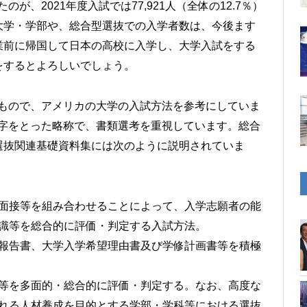
たのが、2021年度入試では77,921人（全体の12.7％）
大学・学部や、総合型選抜での入学者数は、今後ます
業前に帰国して日本の高校に入学し、大学入試をする
をするとよろしいでしょう。
るもので、アメリカの大学の入試方法を参考にしていま
文字をとった略称で、書類選考を重視しています。総合
選抜関連基礎資料集には次のように説明されていま
面接等を組み合わせることによって、入学志願者の能
識等を総合的に評価・判定する入試方法。
報告書、大学入学希望理由書及び学修計画書等を積極
等を多面的・総合的に評価・判定する。なお、高度な
れる人材養成を目的とする学部・学科等における選抜