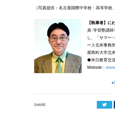
（写真提供：名古屋国際中学校・高等学校
【執筆者】に
員･学習塾講師
し、「サマー･
ース北米事務
屋商科大学北
◆米日教育交流
Website：
www.
Twi
SHARE.