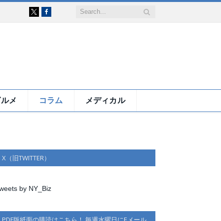
Facebook
X
グルメ
コラム
メディカル
X（旧TWITTER）
weets by NY_Biz
PDF版紙面の購読はこちら！ 毎週水曜日にEメール