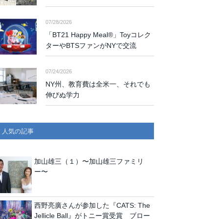
07/28/2026
「BT21 Happy Meal®」Toyコレク
ターやBTSファンがNYで交流
07/24/2026
NY州、教育費は全米一、それでも
伸びぬ学力
人気の記事
加山雄三（１）〜加山雄三ファミリ
ー〜
西野亮廣さんが参加した『CATS: The
Jellicle Ball』がトニー賞受賞 ブロー