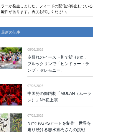
エラーが発生しました。フィードの配信が停止している
可能性があります。再度お試しください。
最新の記事
08/02/2026
夕暮れのイースト川で祈りの灯、
ブルックリンで「ヒンドゥー・ラ
ンプ・セレモニー」
07/28/2026
中国発の舞踊劇「MULAN（ムーラ
ン）」NY初上演
07/28/2026
NYでもGPSアートを制作 世界を
走り続ける志水直樹さんの挑戦