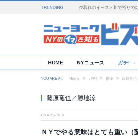
TRENDING
HOME
NYニュース
ガチ!
»
»
»
YOU ARE AT:
Home
ガチ!
俳優
藤原竜也
藤原竜也／勝地涼
ON
07/17/2010
ＮＹでやる意味はとても重い（