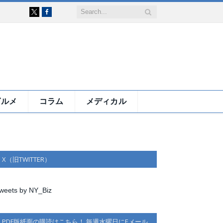
Facebook
X
グルメ
コラム
メディカル
X（旧TWITTER）
weets by NY_Biz
PDF版紙面の購読はこちら！ 毎週水曜日にEメール