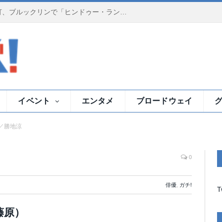
夕暮れのイースト川で祈りの灯、ブルックリンで「ヒンドゥー・ランプ・セレモニー」
イベント
エンタメ
ブロードウェイ
／勝地涼
0
俳優
,
ガチ!
T
藤原）