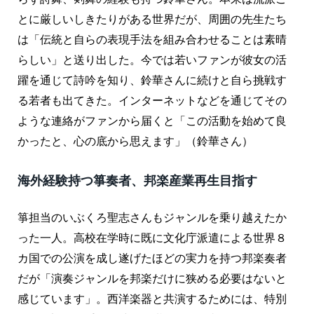
とに厳しいしきたりがある世界だが、周囲の先生たち
は「伝統と自らの表現手法を組み合わせることは素晴
らしい」と送り出した。今では若いファンが彼女の活
躍を通じて詩吟を知り、鈴華さんに続けと自ら挑戦す
る若者も出てきた。インターネットなどを通じてその
ような連絡がファンから届くと「この活動を始めて良
かったと、心の底から思えます」（鈴華さん）
海外経験持つ箏奏者、邦楽産業再生目指す
箏担当のいぶくろ聖志さんもジャンルを乗り越えたか
った一人。高校在学時に既に文化庁派遣による世界８
カ国での公演を成し遂げたほどの実力を持つ邦楽奏者
だが「演奏ジャンルを邦楽だけに狭める必要はないと
感じています」。西洋楽器と共演するためには、特別