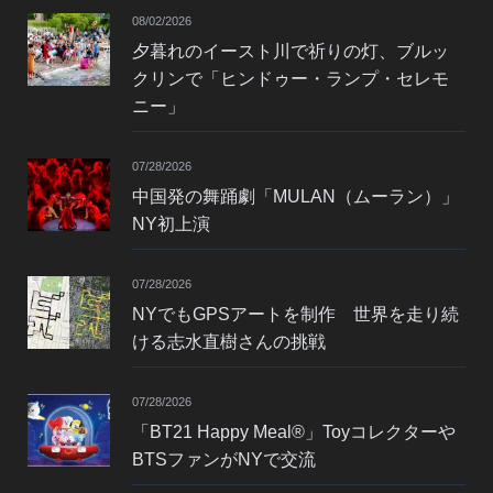
08/02/2026
夕暮れのイースト川で祈りの灯、ブルッ
クリンで「ヒンドゥー・ランプ・セレモ
ニー」
07/28/2026
中国発の舞踊劇「MULAN（ムーラン）」
NY初上演
07/28/2026
NYでもGPSアートを制作 世界を走り続
ける志水直樹さんの挑戦
07/28/2026
「BT21 Happy Meal®」Toyコレクターや
BTSファンがNYで交流