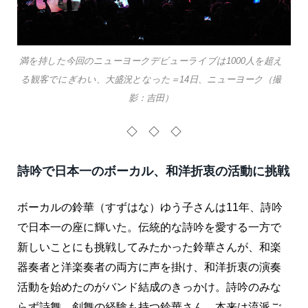
満を持した今回のニューヨークデビューライブは1000人を超え
る観客でにぎわい、大盛況となった＝14日、ニューヨーク（撮
影：吉田）
◇ ◇ ◇
詩吟で日本一のボーカル、和洋折衷の活動に挑戦
ボーカルの鈴華（すずはな）ゆう子さんは11年、詩吟
で日本一の座に輝いた。伝統的な詩吟を愛する一方で
新しいことにも挑戦してみたかった鈴華さんが、和楽
器奏者と洋楽奏者の両方に声を掛け、和洋折衷の演奏
活動を始めたのがバンド結成のきっかけ。詩吟のみな
らず詩舞、剣舞の経験も持つ鈴華さん。本来は流派ご