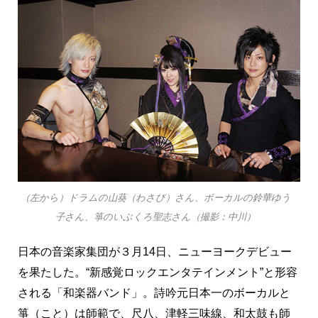
（左から）ドラムの山葵（わさび）さん、ボーカルの鈴華ゆう
子さん、箏のいぶくろ聖志さん（撮影：中川）
日本の音楽家集団が３月14日、ニューヨークデビュー
を果たした。“新感覚ロックエンタテインメント”と形容
される「和楽器バンド」。詩吟元日本一のボーカルと
箏（こと）は師範で、尺八、津軽三味線、和太鼓も師