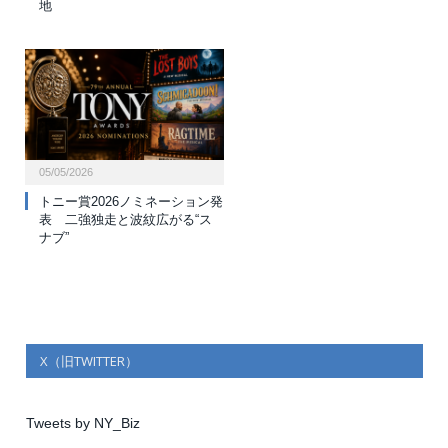
地
05/05/2026
トニー賞2026ノミネーション発
表 二強独走と波紋広がる“ス
ナブ”
X（旧TWITTER）
Tweets by NY_Biz