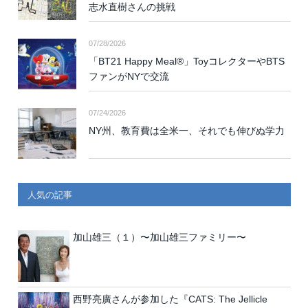
志水直樹さんの挑戦
07/28/2026
「BT21 Happy Meal®」ToyコレクターやBTS
ファンがNYで交流
07/24/2026
NY州、教育費は全米一、それでも伸びぬ学力
人気の記事
加山雄三（１）〜加山雄三ファミリー〜
西野亮廣さんが参加した『CATS: The Jellicle