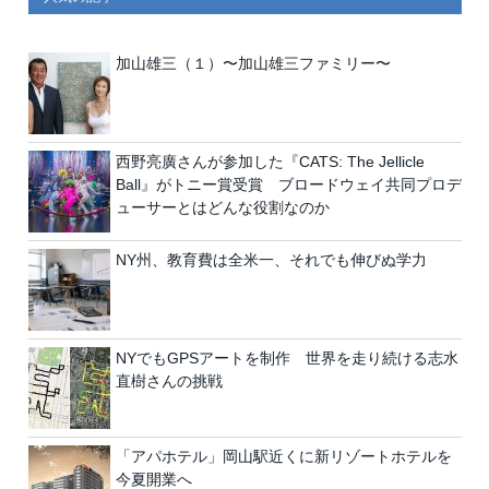
加山雄三（１）〜加山雄三ファミリー〜
西野亮廣さんが参加した『CATS: The Jellicle
Ball』がトニー賞受賞 ブロードウェイ共同プロデ
ューサーとはどんな役割なのか
NY州、教育費は全米一、それでも伸びぬ学力
NYでもGPSアートを制作 世界を走り続ける志水
直樹さんの挑戦
「アパホテル」岡山駅近くに新リゾートホテルを
今夏開業へ