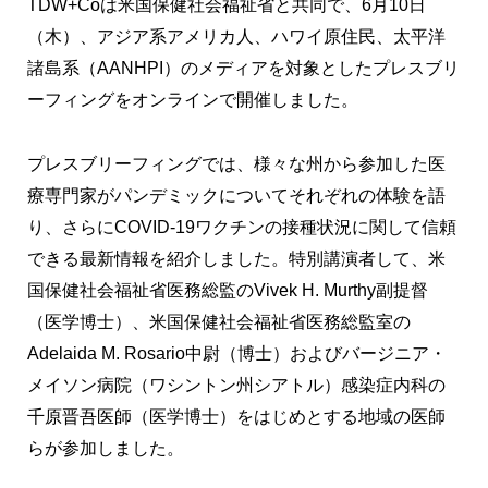
TDW+Coは米国保健社会福祉省と共同で、6月10日
（木）、アジア系アメリカ人、ハワイ原住民、太平洋
諸島系（AANHPI）のメディアを対象としたプレスブリ
ーフィングをオンラインで開催しました。
プレスブリーフィングでは、様々な州から参加した医
療専門家がパンデミックについてそれぞれの体験を語
り、さらにCOVID-19ワクチンの接種状況に関して信頼
できる最新情報を紹介しました。特別講演者して、米
国保健社会福祉省医務総監のVivek H. Murthy副提督
（医学博士）、米国保健社会福祉省医務総監室の
Adelaida M. Rosario中尉（博士）およびバージニア・
メイソン病院（ワシントン州シアトル）感染症内科の
千原晋吾医師（医学博士）をはじめとする地域の医師
らが参加しました。