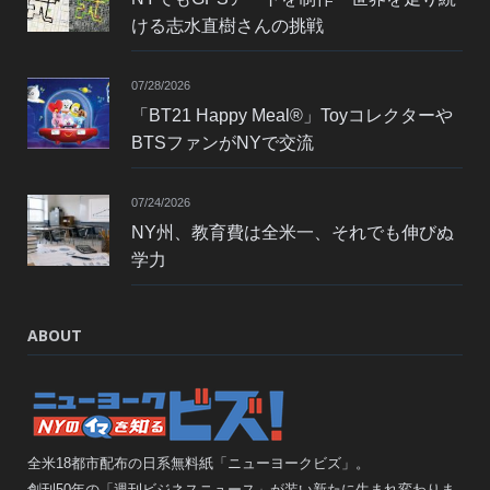
ける志水直樹さんの挑戦
07/28/2026
「BT21 Happy Meal®」Toyコレクターや
BTSファンがNYで交流
07/24/2026
NY州、教育費は全米一、それでも伸びぬ
学力
ABOUT
全米18都市配布の日系無料紙「ニューヨークビズ」。
創刊50年の「週刊ビジネスニュース」が装い新たに生まれ変わりま