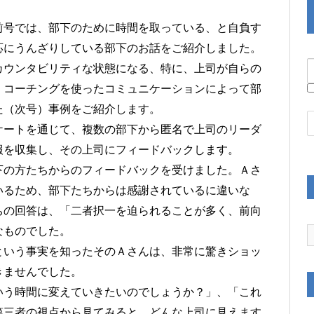
前号では、部下のために時間を取っている、と自負す
応にうんざりしている部下のお話をご紹介しました。
カウンタビリティな状態になる、特に、上司が自らの
、コーチングを使ったコミュニケーションによって部
た（次号）事例をご紹介します。
ケートを通じて、複数の部下から匿名で上司のリーダ
報を収集し、その上司にフィードバックします。
下の方たちからのフィードバックを受けました。Ａさ
いるため、部下たちからは感謝されているに違いな
ちの回答は、「二者択一を迫られることが多く、前向
なものでした。
という事実を知ったそのＡさんは、非常に驚きショッ
きませんでした。
いう時間に変えていきたいのでしょうか？」、「これ
第三者の視点から見てみると、どんな上司に見えます