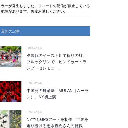
エラーが発生しました。フィードの配信が停止している
可能性があります。再度お試しください。
最新の記事
08/02/2026
夕暮れのイースト川で祈りの灯、
ブルックリンで「ヒンドゥー・ラ
ンプ・セレモニー」
07/28/2026
中国発の舞踊劇「MULAN（ムーラ
ン）」NY初上演
07/28/2026
NYでもGPSアートを制作 世界を
走り続ける志水直樹さんの挑戦