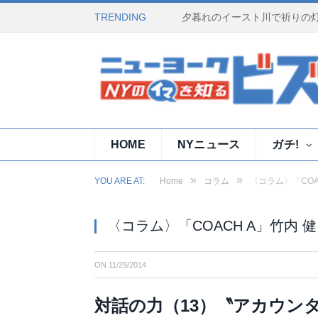
TRENDING
中国発の舞踊劇「MULAN（ム
HOME
NYニュース
ガチ!
»
»
YOU ARE AT:
Home
コラム
〈コラム〉「COA
〈コラム〉「COACH A」竹内 
ON
11/29/2014
対話の力（13）〝アカウン