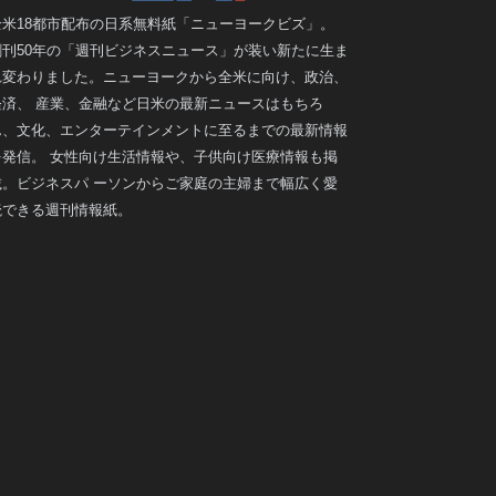
全米18都市配布の日系無料紙「ニューヨークビズ」。
創刊50年の「週刊ビジネスニュース」が装い新たに生ま
れ変わりました。ニューヨークから全米に向け、政治、
経済、 産業、金融など日米の最新ニュースはもちろ
ん、文化、エンターテインメントに至るまでの最新情報
を発信。 女性向け生活情報や、子供向け医療情報も掲
載。ビジネスパ ーソンからご家庭の主婦まで幅広く愛
読できる週刊情報紙。