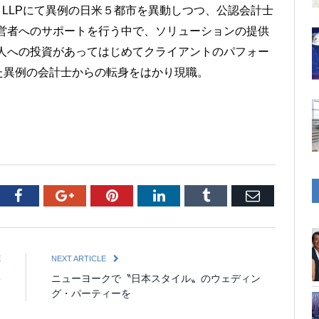
Coopers LLPにて異例の日米５都市を異動しつつ、公認会計士
営者へのサポートを行う中で、ソリューションの提供
人への投資があってはじめてクライアントのパフォー
た異例の会計士からの転身をはかり現職。
tter
Facebook
Google+
Pinterest
LinkedIn
Tumblr
Email
E
NEXT ARTICLE
e
ニューヨークで〝日本スタイル〟のウェディン
グ・パーティーを