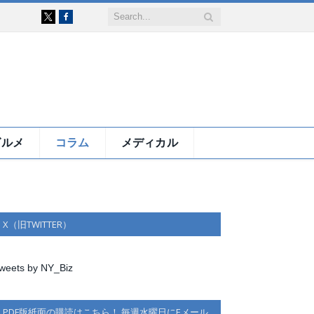
Facebook
X
グルメ
コラム
メディカル
X（旧TWITTER）
weets by NY_Biz
PDF版紙面の購読はこちら！ 毎週水曜日にEメール