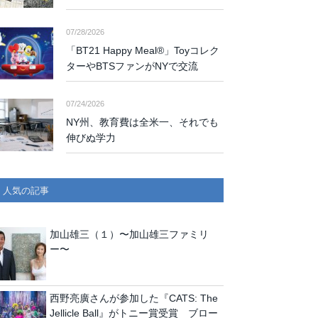
07/28/2026
「BT21 Happy Meal®」Toyコレク
ターやBTSファンがNYで交流
07/24/2026
NY州、教育費は全米一、それでも
伸びぬ学力
人気の記事
加山雄三（１）〜加山雄三ファミリ
ー〜
西野亮廣さんが参加した『CATS: The
Jellicle Ball』がトニー賞受賞 ブロー