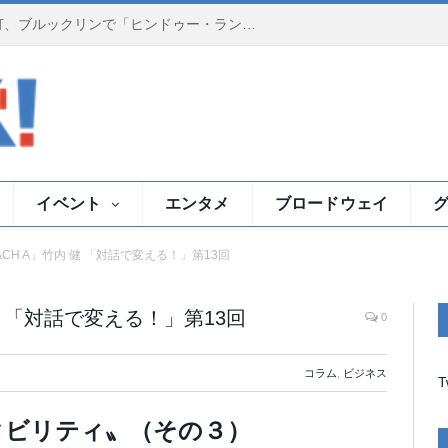
ーラン）」NY初上演
イベント
エンタメ
ブロードウェイ
CH A」竹内 健 「対話で変える！」第13回
健 「対話で変える！」第13回
0
コラム
,
ビジネス
T
タビリティ〟（その３）