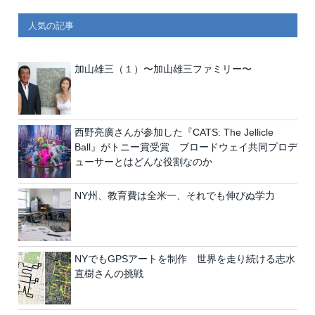
人気の記事
加山雄三（１）〜加山雄三ファミリー〜
西野亮廣さんが参加した『CATS: The Jellicle
Ball』がトニー賞受賞 ブロードウェイ共同プロデ
ューサーとはどんな役割なのか
NY州、教育費は全米一、それでも伸びぬ学力
NYでもGPSアートを制作 世界を走り続ける志水
直樹さんの挑戦