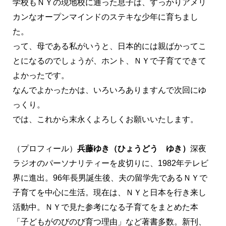
学校もＮＹの現地校に通った息子は、すっかりアメリ
カンなオープンマインドのステキな少年に育ちまし
た。
って、母である私がいうと、日本的には親ばかってこ
とになるのでしょうが、ホント、ＮＹで子育てできて
よかったです。
なんでよかったかは、いろいろありますんで次回にゆ
っくり。
では、これから末永くよろしくお願いいたします。
（プロフィール）
兵藤ゆき（ひょうどう ゆき）
深夜
ラジオのパーソナリティーを皮切りに、1982年テレビ
界に進出。96年長男誕生後、夫の留学先であるＮＹで
子育てを中心に生活。現在は、ＮＹと日本を行き来し
活動中。ＮＹで見た参考になる子育てをまとめた本
「子どもがのびのび育つ理由」など著書多数。新刊、