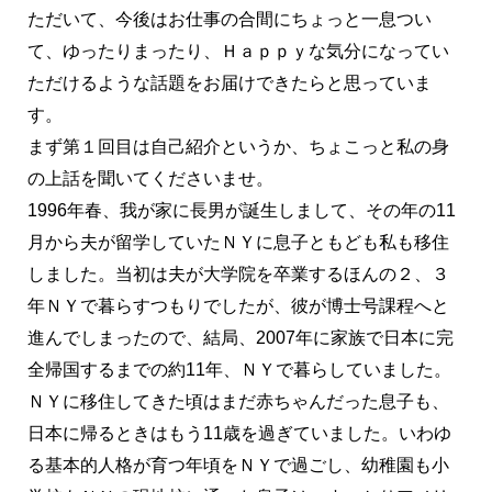
ただいて、今後はお仕事の合間にちょっと一息つい
て、ゆったりまったり、Ｈａｐｐｙな気分になってい
ただけるような話題をお届けできたらと思っていま
す。
まず第１回目は自己紹介というか、ちょこっと私の身
の上話を聞いてくださいませ。
1996年春、我が家に長男が誕生しまして、その年の11
月から夫が留学していたＮＹに息子ともども私も移住
しました。当初は夫が大学院を卒業するほんの２、３
年ＮＹで暮らすつもりでしたが、彼が博士号課程へと
進んでしまったので、結局、2007年に家族で日本に完
全帰国するまでの約11年、ＮＹで暮らしていました。
ＮＹに移住してきた頃はまだ赤ちゃんだった息子も、
日本に帰るときはもう11歳を過ぎていました。いわゆ
る基本的人格が育つ年頃をＮＹで過ごし、幼稚園も小