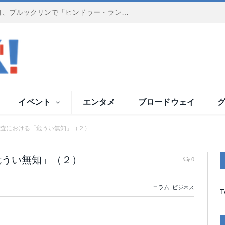
夕暮れのイースト川で祈りの灯、ブルックリンで「ヒンドゥー・ランプ・セレモニー」
イベント
エンタメ
ブロードウェイ
査における「危うい無知」（２）
危うい無知」（２）
0
コラム
,
ビジネス
T