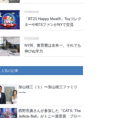
07/28/2026
「BT21 Happy Meal®」Toyコレク
ターやBTSファンがNYで交流
07/24/2026
NY州、教育費は全米一、それでも
伸びぬ学力
人気の記事
加山雄三（１）〜加山雄三ファミリ
ー〜
西野亮廣さんが参加した『CATS: The
Jellicle Ball』がトニー賞受賞 ブロー