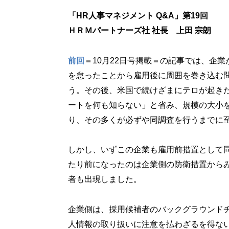
「HR人事マネジメント Q&A」第19回
ＨＲＭパートナーズ社 社長 上田 宗朗
前回
＝10月22日号掲載＝の記事では、企
を怠ったことから雇用後に周囲を巻き込む問題が発
う。その後、米国で続けざまにテロが起き
ートを何も知らない」と省み、規模の大小
り、その多くが必ずや同調査を行うまでに
しかし、いずこの企業も雇用前措置として
たり前になったのは企業側の防衛措置から
者も出現しました。
企業側は、採用候補者のバックグラウンド
人情報の取り扱いに注意を払わざるを得な