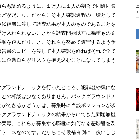
自らも認めるように、１万人に１人の割合で同姓同名
などが起こり、だからこそ本人確認過程の一環として
用候補者に渡して調査結果が本人のものであることを
受け入れられないことから調査開始以前に幾重もの文
手順を踏んだり、と、それらを努めて遵守するよう予
報告書のコピーを渡して本人確認を経ればそれで全て
こに企業自らがリスクを抱え込むことになってしまう
クグランドチェックを行ったところ、犯罪歴や気にな
」との相談は少なくありません。バックグラウンドチ
とができるかどうかは、募集時に当該ポジションが求
ックグラウンドチェックの結果から出てきた問題履歴
の実際、これらが募集する職種に如何なる悪影響を及
イケースなのです。だからこそ候補者側に「後出しじ