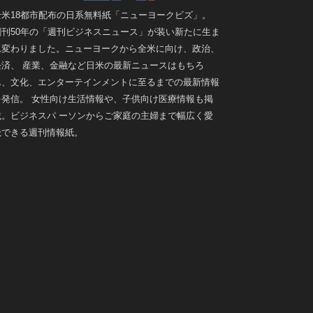
全米18都市配布の日系無料紙「ニューヨークビズ」。
創刊50年の「週刊ビジネスニュース」が装い新たに生ま
れ変わりました。ニューヨークから全米に向け、政治、
経済、 産業、金融など日米の最新ニュースはもちろ
ん、文化、エンターテインメントに至るまでの最新情報
を発信。 女性向け生活情報や、子供向け医療情報も掲
載。ビジネスパ ーソンからご家庭の主婦まで幅広く愛
読できる週刊情報紙。