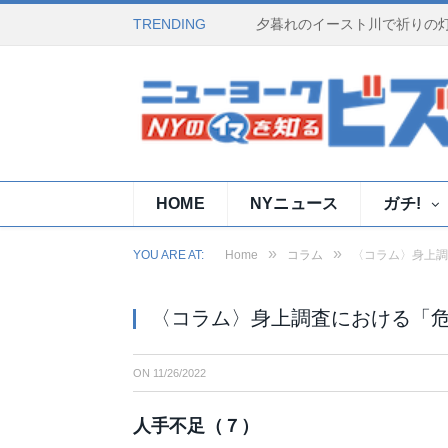
TRENDING
HOME
NYニュース
ガチ!
»
»
YOU ARE AT:
Home
コラム
〈コラム〉身上調
〈コラム〉身上調査における「
ON
11/26/2022
人手不足（７）