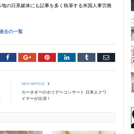
各地の日系媒体にも記事を多く執筆する米国人事労務
過去の一覧
tter
Facebook
Google+
Pinterest
LinkedIn
Tumblr
Email
E
NEXT ARTICLE
ー
カーネギーのホリデーコンサート 日本人クワ
S
イヤーが出演！