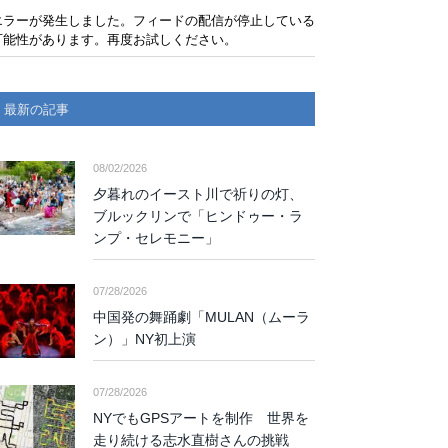
エラーが発生しました。フィードの配信が停止している
可能性があります。再度お試しください。
最新の記事
08/02/2026
夕暮れのイースト川で祈りの灯、
ブルックリンで「ヒンドゥー・ラ
ンプ・セレモニー」
07/28/2026
中国発の舞踊劇「MULAN（ムーラ
ン）」NY初上演
07/28/2026
NYでもGPSアートを制作 世界を
走り続ける志水直樹さんの挑戦