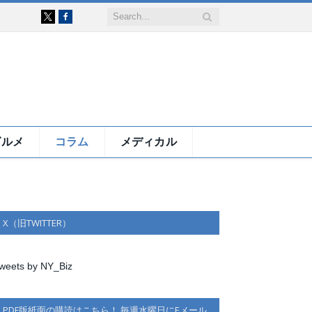
Facebook
X
グルメ
コラム
メディカル
X（旧TWITTER）
weets by NY_Biz
PDF版紙面の購読はこちら！ 毎週水曜日にEメール