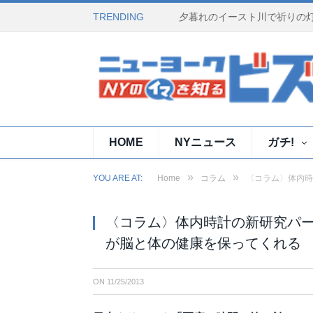
TRENDING
HOME
NYニュース
ガチ!
»
»
YOU ARE AT:
Home
コラム
〈コラム〉体内時
〈コラム〉体内時計の新研究パー
が脳と体の健康を保ってくれる
ON
11/25/2013