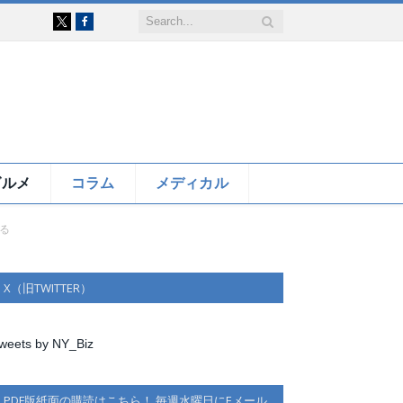
Facebook
X
グルメ
コラム
メディカル
る
X（旧TWITTER）
weets by NY_Biz
PDF版紙面の購読はこちら！ 毎週水曜日にEメール