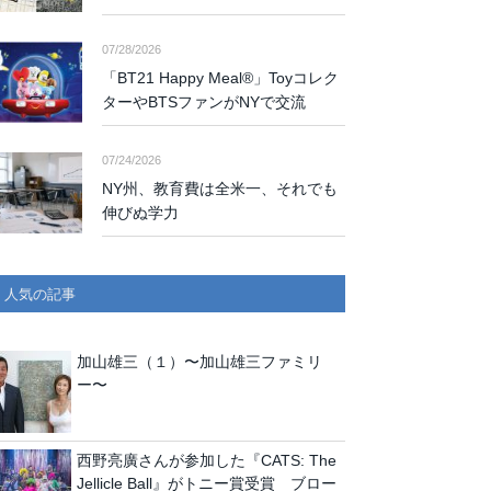
07/28/2026
「BT21 Happy Meal®」Toyコレク
ターやBTSファンがNYで交流
07/24/2026
NY州、教育費は全米一、それでも
伸びぬ学力
人気の記事
加山雄三（１）〜加山雄三ファミリ
ー〜
西野亮廣さんが参加した『CATS: The
Jellicle Ball』がトニー賞受賞 ブロー