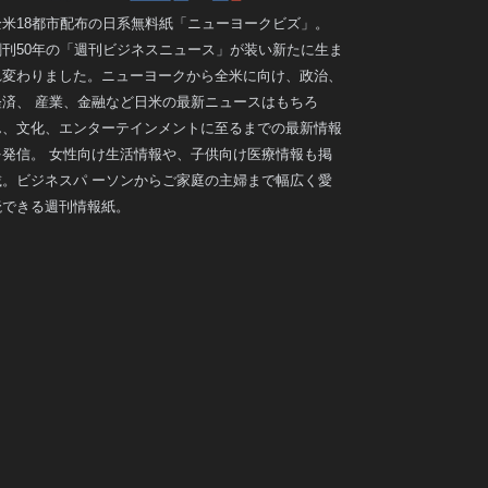
全米18都市配布の日系無料紙「ニューヨークビズ」。
創刊50年の「週刊ビジネスニュース」が装い新たに生ま
れ変わりました。ニューヨークから全米に向け、政治、
経済、 産業、金融など日米の最新ニュースはもちろ
ん、文化、エンターテインメントに至るまでの最新情報
を発信。 女性向け生活情報や、子供向け医療情報も掲
載。ビジネスパ ーソンからご家庭の主婦まで幅広く愛
読できる週刊情報紙。