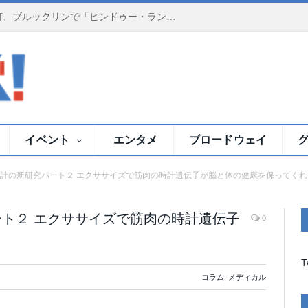
夕暮れのイースト川で祈りの灯、ブルックリンで「ヒンドゥー・ランプ・セレモニー」
イベント
エンタメ
ブロードウェイ
計の新研究パート２ エクササイズで筋肉の時計遺伝子が脳と体の健康を保ってくれ
ト２ エクササイズで筋肉の時計遺伝子
0
T
コラム
,
メディカル