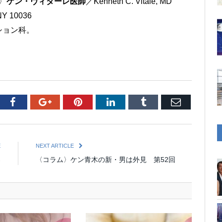
〉
ケン・ヴィターレ医師
／Kenneth C. Vitale, MD
Y 10036
ション科。
tter
Facebook
Google+
Pinterest
LinkedIn
Tumblr
Email
E
NEXT ARTICLE
郎
〈コラム〉ケン青木の新・男は外見 第52回