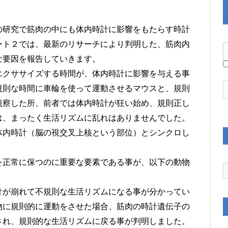
の研究で筋肉の中にも体内時計に影響をもたらす時計
ート２では、最新のリサーチにより判明した、筋肉内
な要因を報告していきます。
エクササイズする時間が、体内時計に影響を与える事
規則な時間に車輪を使って運動させるマウスと、規則
観察した所、前者では体内時計が狂い始め、規則正し
は、まったく生活リズムに乱れはありませんでした。
体内時計（脳の視交叉上核という部位）とシンクロし
を正常に保つのに重要な要素である事が、以下の動物
計が崩れて不規則な生活リズムになる事が分かってい
物に規則的に運動をさせた場合、筋肉の時計遺伝子の
され、規則的な生活リズムに戻る事が判明しました。