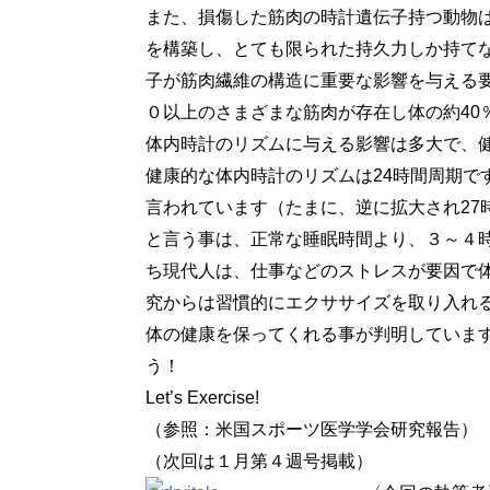
また、損傷した筋肉の時計遺伝子持つ動物は
を構築し、とても限られた持久力しか持て
子が筋肉繊維の構造に重要な影響を与える
０以上のさまざまな筋肉が存在し体の約40
体内時計のリズムに与える影響は多大で、
健康的な体内時計のリズムは24時間周期で
言われています（たまに、逆に拡大され27
と言う事は、正常な睡眠時間より、３～４
ち現代人は、仕事などのストレスが要因で
究からは習慣的にエクササイズを取り入れ
体の健康を保ってくれる事が判明していま
う！
Let’s Exercise!
（参照：米国スポーツ医学学会研究報告）
（次回は１月第４週号掲載）