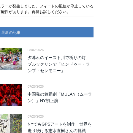
エラーが発生しました。フィードの配信が停止している
可能性があります。再度お試しください。
最新の記事
08/02/2026
夕暮れのイースト川で祈りの灯、
ブルックリンで「ヒンドゥー・ラ
ンプ・セレモニー」
07/28/2026
中国発の舞踊劇「MULAN（ムーラ
ン）」NY初上演
07/28/2026
NYでもGPSアートを制作 世界を
走り続ける志水直樹さんの挑戦