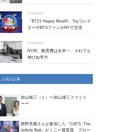
07/28/2026
「BT21 Happy Meal®」Toyコレク
ターやBTSファンがNYで交流
07/24/2026
NY州、教育費は全米一、それでも
伸びぬ学力
人気の記事
加山雄三（１）〜加山雄三ファミリ
ー〜
西野亮廣さんが参加した『CATS: The
Jellicle Ball』がトニー賞受賞 ブロー