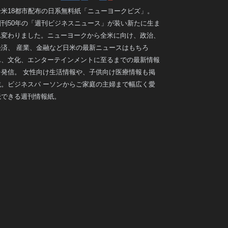
全米18都市配布の日系無料紙「ニューヨークビズ」。
創刊50年の「週刊ビジネスニュース」が装い新たに生ま
れ変わりました。ニューヨークから全米に向け、政治、
経済、 産業、金融など日米の最新ニュースはもちろ
ん、文化、エンターテインメントに至るまでの最新情報
を発信。 女性向け生活情報や、子供向け医療情報も掲
載。ビジネスパ ーソンからご家庭の主婦まで幅広く愛
読できる週刊情報紙。