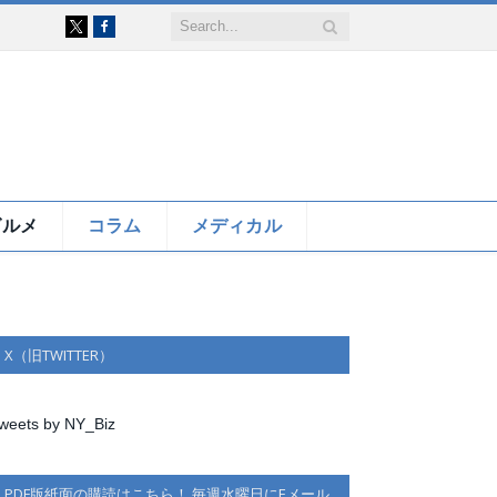
Facebook
X
グルメ
コラム
メディカル
X（旧TWITTER）
weets by NY_Biz
PDF版紙面の購読はこちら！ 毎週水曜日にEメール