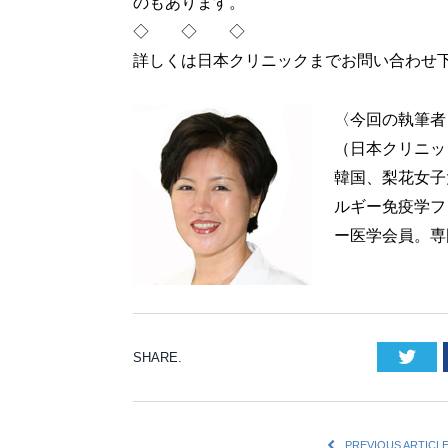
のもあります。
◇ ◇ ◇
詳しくは日本クリニックまでお問い合わせ下さい
〈今回の執筆者
（日本クリニック／15
韓国、梨花女子
ルギー免疫学フ
ー医学会員。専
Twi
SHARE.
PREVIOUS ARTICL