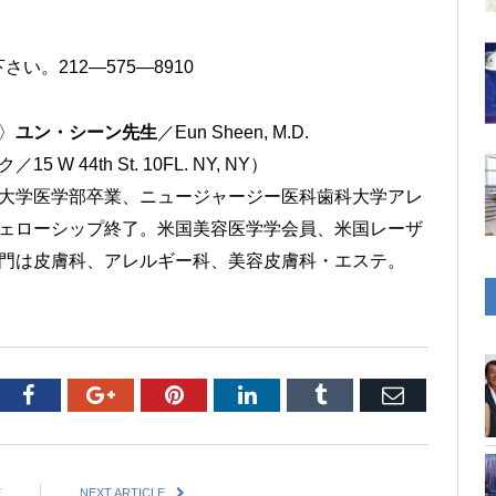
。212―575―8910
〉
ユン・シーン先生
／Eun Sheen, M.D.
 W 44th St. 10FL. NY, NY）
大学医学部卒業、ニュージャージー医科歯科大学アレ
ェローシップ終了。米国美容医学学会員、米国レーザ
門は皮膚科、アレルギー科、美容皮膚科・エステ。
tter
Facebook
Google+
Pinterest
LinkedIn
Tumblr
Email
E
NEXT ARTICLE