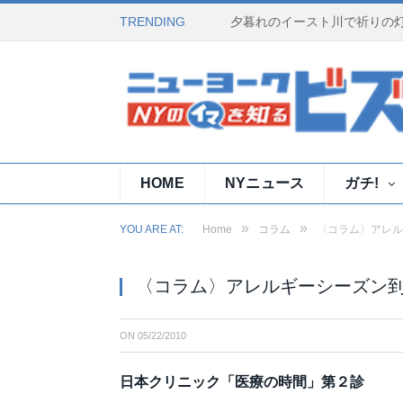
TRENDING
HOME
NYニュース
ガチ!
»
»
YOU ARE AT:
Home
コラム
〈コラム〉アレル
〈コラム〉アレルギーシーズン到
ON
05/22/2010
日本クリニック「医療の時間」第２診