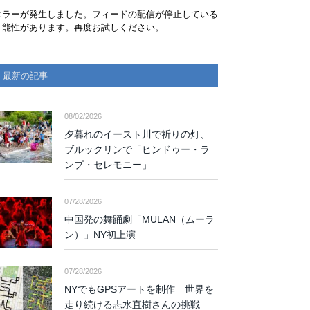
エラーが発生しました。フィードの配信が停止している
可能性があります。再度お試しください。
最新の記事
08/02/2026
夕暮れのイースト川で祈りの灯、
ブルックリンで「ヒンドゥー・ラ
ンプ・セレモニー」
07/28/2026
中国発の舞踊劇「MULAN（ムーラ
ン）」NY初上演
07/28/2026
NYでもGPSアートを制作 世界を
走り続ける志水直樹さんの挑戦