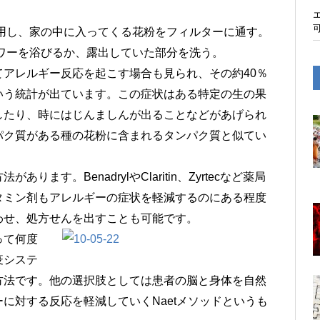
用し、家の中に入ってくる花粉をフィルターに通す。
ワーを浴びるか、露出していた部分を洗う。
アレルギー反応を起こす場合も見られ、その約40％
いう統計が出ています。この症状はある特定の生の果
したり、時にはじんましんが出ることなどがあげられ
パク質がある種の花粉に含まれるタンパク質と似てい
す。BenadrylやClaritin、Zyrtecなど薬局
タミン剤もアレルギーの症状を軽減するのにある程度
わせ、処方せんを出すことも可能です。
って何度
疫システ
方法です。他の選択肢としては患者の脳と身体を自然
に対する反応を軽減していくNaetメソッドというも