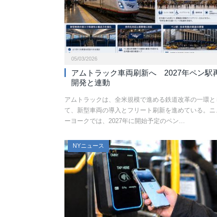
05/03/2026
アムトラック車両刷新へ 2027年ペン駅
開発と連動
アムトラックは、全米規模で進める鉄道改革の一環と
て、新型車両の導入とフリート刷新を進めている。ニ
ーヨークでは、2027年に開始予定のペン…
NYニュース