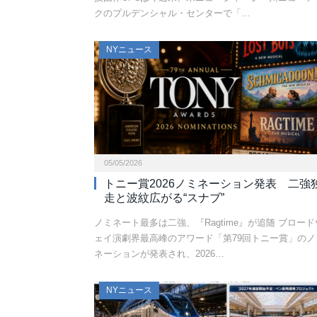
クのプルデンシャル・センターで「…
NYニュース
05/05/2026
トニー賞2026ノミネーション発表 二強
走と波紋広がる“スナブ”
ノミネート最多は二強、『Ragtime』が追随 ブロード
ェイ演劇界最高峰のアワード「第79回トニー賞」のノ
ネーションが発表され、2026…
NYニュース