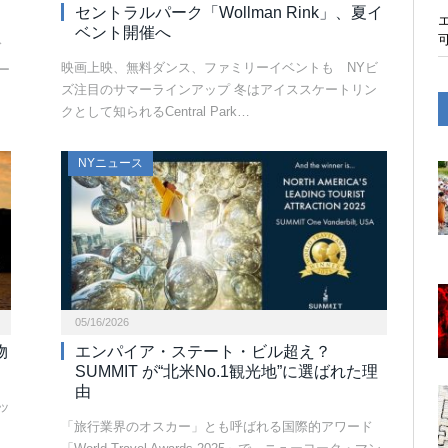
ト
セントラルパーク「Wollman Rink」、夏イ
ベント開催へ
ド
映画上映、無料ダンス、ファミリーイベントも NYビ
ー
ズ注目のサマーラインアップ 冬はアイススケートリン
クとして知られるCentral Park…
NYニュース
05/16/2026
物
エンパイア・ステート・ビル超え？
SUMMIT が“北米No.1観光地”に選ばれた理
由
ッ
「旅行業界のオスカー」とも呼ばれる国際的アワード
く