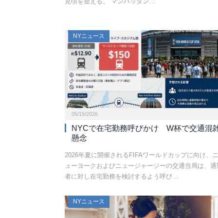
見頃を迎える。 マンハッタン…
NYニュース
05/15/2026
NYCで在宅勤務呼びかけ W杯で交通混
懸念
2026年夏に開催されるFIFAワールドカップに向け、
ューヨークおよびニュージャージーの交通当局は、通
者に対し在宅勤務を検討するよう呼び…
NYニュース