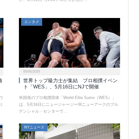
エンタメ
05/05/2026
独
世界トップ級力士が集結 プロ相撲イベン
ト「WES」、5月16日にNJで開催
ウ
米国発のプロ相撲団体「World Elite Sumo（WES）」
ミ
は、5月16日にニュージャージー州ニューアークのプル
デンシャル・センターで…
NYニュース