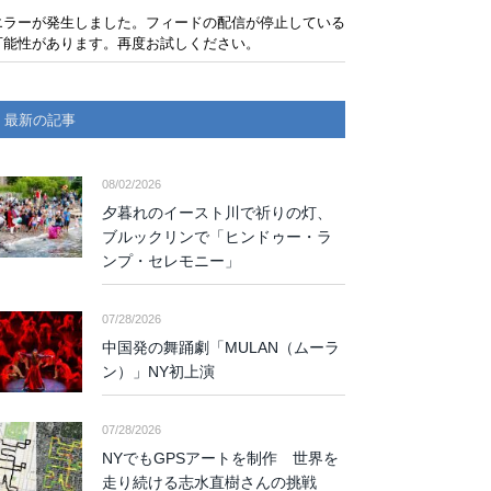
エラーが発生しました。フィードの配信が停止している
可能性があります。再度お試しください。
最新の記事
08/02/2026
夕暮れのイースト川で祈りの灯、
ブルックリンで「ヒンドゥー・ラ
ンプ・セレモニー」
07/28/2026
中国発の舞踊劇「MULAN（ムーラ
ン）」NY初上演
07/28/2026
NYでもGPSアートを制作 世界を
走り続ける志水直樹さんの挑戦