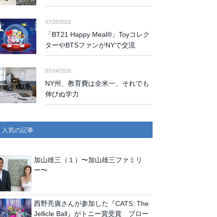
07/28/2026
「BT21 Happy Meal®」Toyコレク
ターやBTSファンがNYで交流
07/24/2026
NY州、教育費は全米一、それでも
伸びぬ学力
人気の記事
加山雄三（１）〜加山雄三ファミリ
ー〜
西野亮廣さんが参加した『CATS: The
Jellicle Ball』がトニー賞受賞 ブロー