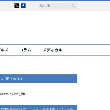
Facebook
X
グルメ
コラム
メディカル
X（旧TWITTER）
weets by NY_Biz
PDF版紙面の購読はこちら！ 毎週水曜日にEメール