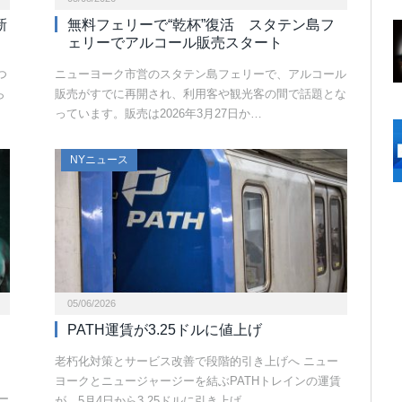
新
無料フェリーで“乾杯”復活 スタテン島フ
ェリーでアルコール販売スタート
つ
ニューヨーク市営のスタテン島フェリーで、アルコール
ら
販売がすでに再開され、利用客や観光客の間で話題とな
っています。販売は2026年3月27日か…
NYニュース
05/06/2026
PATH運賃が3.25ドルに値上げ
老朽化対策とサービス改善で段階的引き上げへ ニュー
ヨークとニュージャージーを結ぶPATHトレインの運賃
ー
が、5月4日から3.25ドルに引き上げ…