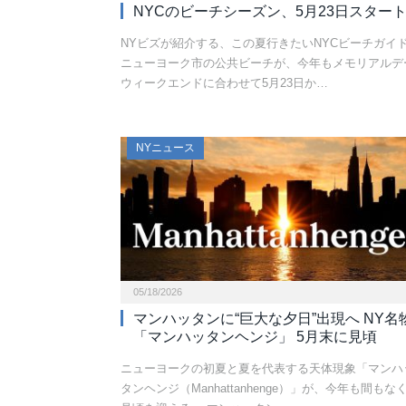
NYCのビーチシーズン、5月23日スター
NYビズが紹介する、この夏行きたいNYCビーチガイ
ニューヨーク市の公共ビーチが、今年もメモリアルデ
ウィークエンドに合わせて5月23日か…
NYニュース
05/18/2026
マンハッタンに“巨大な夕日”出現へ NY名
「マンハッタンヘンジ」 5月末に見頃
ニューヨークの初夏と夏を代表する天体現象「マンハ
タンヘンジ（Manhattanhenge）」が、今年も間もな