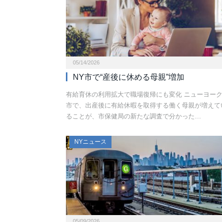
05/14/2026
NY市で“産後に休める母親”増加
有給育休の利用拡大で職場復帰にも変化 ニューヨー
市で、出産後に有給休暇を取得する働く母親が増えて
ることが、市保健局の新たな調査で分かった…
NYニュース
05/09/2026