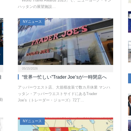
「World Travel Awards 2025」で、ニューヨーク・マン
ハッタンの展望施設…
NYニュース
05/15/2026
雑
“世界一忙しい”Trader Joe’sが一時閉店へ
アッパーウエスト店、大規模改装で数カ月休業 マンハ
ニ
ッタン・アッパーウエストサイドにあるTrader
勤
Joe’s（トレーダー・ジョーズ）72丁…
NYニュース